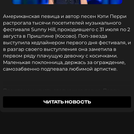
Читайте нас в Телеграме, чтобы
оставаться в курсе событий
Американская певица и автор песен Кэти Перри
растрогала тысячи посетителей музыкального
ПОДПИСАТЬСЯ
фестиваля Sunny Hill, проходившего с 31 июля по 2
августа в Приштине (Косово). Поп-звезда
выступила хедлайнером первого дня фестиваля, и
в разгар своего выступления она заметила в
первом ряду плачущую девочку с косичками.
ССЫЛКА
Маленькая поклонница, держась за ограждение,
самозабвенно подпевала любимой артистке.
Прежде чем начать следующую песню, Перри
решила спуститься к фан-зоне, чтобы лично
ЧИТАТЬ НОВОСТЬ
поговорить с юной зрительницей — спросить, как
ее зовут и откуда она приехала. Выяснилось, что
девочку зовут Эра, и она приехала на фестиваль
из Албании вместе с мамой.