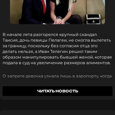
В начале лета разгорелся крупный скандал.
Таисия, дочь певицы Пелагеи, не смогла вылететь
за границу, поскольку без согласия отца это
делать нельзя, а Иван Телегин решил таким
образом манипулировать бывшей женой, которая
подала в суд на увеличение размеров алиментов.
О запрете девочка узнала лишь в аэропорту, когда
уже были куплены билеты и оплачен отдых в
Турции. Видео рыдающей малышки никого не
ЧИТАТЬ НОВОСТЬ
оставило равнодушным: праздник в честь начала
летних каникул был безнадежно испорчен.
Вскоре Телегин ощутил на себе, каково это, когда