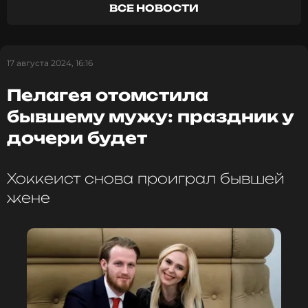
оставаться в курсе событий
ВСЕ НОВОСТИ
ПОДПИСАТЬСЯ
17 августа 2024, 16:16
Пелагея отомстила
ССЫЛКА
бывшему мужу: праздник у
дочери будет
Хоккеист снова проиграл бывшей
жене