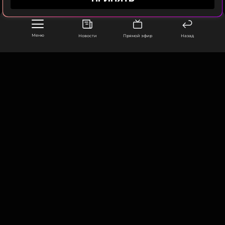
Меню
Новости
Прямой эфир
Назад
ООО «Муз ТВ Операционная компания» ИНН 7703679460
105066, город Москва,
улица Ольховская, д. 4, корп. 2
info@muz-tv.ru
+ 7(495) 213-18-68
КОНТАКТЫ
НОВОСТИ
ПОЛИТИКА КОНФИДЕНЦИАЛЬНОСТИ
ПОЛЬЗОВАТЕЛЬСКОЕ СОГЛАШЕНИЕ