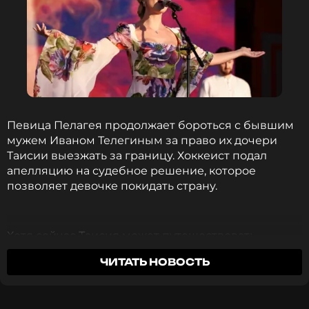
Певица Пелагея продолжает бороться с бывшим
мужем Иваном Телегиным за право их дочери
Таисии выезжать за границу. Хоккеист подал
апелляцию на судебное решение, которое
позволяет девочке покидать страну.
Хотя сейчас Таисия может путешествовать,
Телегин вновь пытается оспорить это решение.
ЧИТАТЬ НОВОСТЬ
Рассмотрение его жалобы пройдет в областном
суде Москвы, но дата заседания пока не
разглашается.