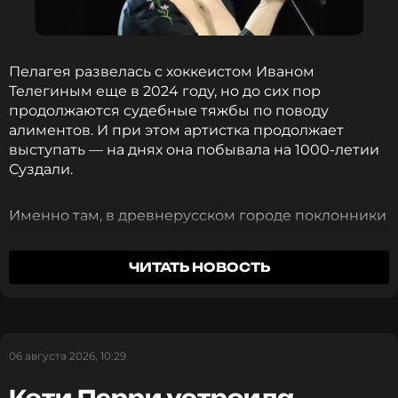
огромная заслуга звездной матери, которая
никому не позволит обижать ее ребенка.
Пелагея развелась с хоккеистом Иваном
Фото: Михаил Метцель/ТАСС
Телегиным еще в 2024 году, но до сих пор
продолжаются судебные тяжбы по поводу
алиментов. И при этом артистка продолжает
Читайте нас в ВКонтакте, чтобы
выступать — на днях она побывала на 1000-летии
оставаться в курсе событий
Суздали.
ПОДПИСАТЬСЯ
Именно там, в древнерусском городе поклонники
и заметили изменения, которые произошли в ее
фигуре. Во время посещения музея деревянного
ЧИТАТЬ НОВОСТЬ
зодчества певица дала повод для слухов о
беременности.
ССЫЛКА
Пелагея опубликовала видео, на котором идет,
06 августа 2026, 10:29
пританцовывая к одному из старинных зданий, и
в тот момент, когда она начинает поворачиваться,
Кэти Перри устроила