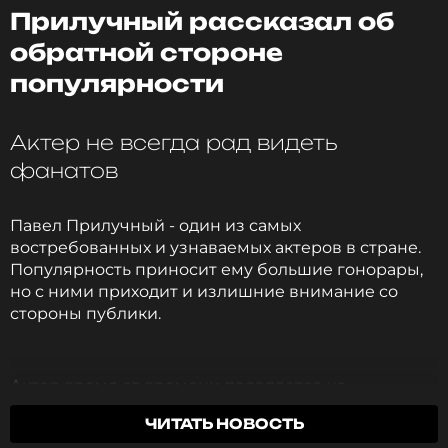
Прилучный рассказал об
Агата Муцениеце и Павел Прилучный объявили о
разводе в 2020 году после 9 лет брака. Экс-
обратной стороне
супруги поддерживают общение ради общих
популярности
детей и стараются наравне принимать участие в
их воспитании.
Актер не всегда рад видеть
Ранее мы рассказывали, как Агата и Павел
фанатов
поздравили Мию с семилетием
.
Павел Прилучный - один из самых
Фото: социальные сети Агаты Муцениеце
востребованных и узнаваемых актеров в стране.
Популярность приносит ему большие гонорары,
но с ними приходит и излишние внимание со
Читайте нас в Телеграме, чтобы
стороны публики.
оставаться в курсе событий
ПОДПИСАТЬСЯ
Актер время от времени появляется на
премьерах и других светских мероприятиях, но
ЧИТАТЬ НОВОСТЬ
далеко не всегда ему это дается легко. Павел не