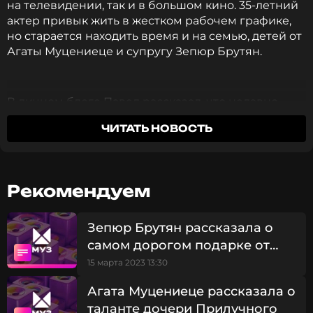
на телевидении, так и в большом кино. 35-летний
актер привык жить в жестком рабочем графике,
но старается находить время и на семью, детей от
Агаты Муцениеце и супругу Зепюр Брутян.
В личном блоге Павел рассказал, что недавно
принял участие в проекте, который стал одним из
ЧИТАТЬ НОВОСТЬ
самых сложных за его карьеру. Сейчас съемки
картины подходят к концу, и уже совсем скоро
можно будет оценить новую работу Павла. Речь
идет о комедии «Вася не в себе» Гарика
Рекомендуем
Петросяна. Актер поблагодарил коллег за
бесценный опыт и заинтриговал поклонников:
Зепюр Брутян рассказала о
самом дорогом подарке от
Павла Прилучного
Это один из самых сложных проектов по
15 марта 2023 13:30
исполнению и техническим
Агата Муцениеце рассказала о
характеристикам. Но очень интересный.
таланте дочери Прилучного
Скоро сами в этом убедитесь