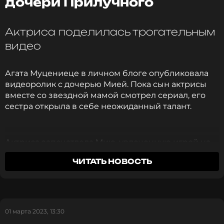
дочери Прилучного
ССЫЛКА
Актриса поделилась трогательным
видео
Агата Муцениеце в личном блоге опубликовала
видеоролик с дочерью Мией. Пока сын актрисы
вместе со звездной мамой смотрел сериал, его
сестра открыла в себе неожиданный талант.
Актриса запечатлела Мию, увлеченную игрой на
гитаре. Агата иронично отметила, что до
ЧИТАТЬ НОВОСТЬ
совершенства дочери еще далеко, но все еще
впереди. Артистка поддержала ребенка и
похвалила за старания. Мия была раздосадована
тем, что пока не понимает, как правильно играть
аккорды, но не планирует бросать это занятие.
01 марта 2023, 13:30