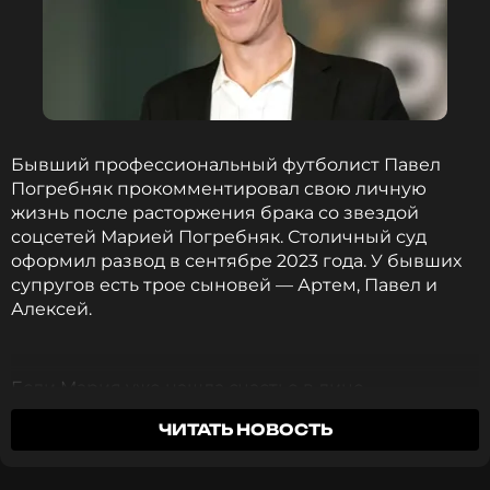
Бывший профессиональный футболист Павел
Погребняк прокомментировал свою личную
жизнь после расторжения брака со звездой
соцсетей Марией Погребняк. Столичный суд
оформил развод в сентябре 2023 года. У бывших
супругов есть трое сыновей — Артем, Павел и
Алексей.
Если Мария уже нашла счастье в лице
предпринимателя Игоря Головинского, за
ЧИТАТЬ НОВОСТЬ
которого вышла замуж в августе 2024 года и
родила еще одного мальчика — Владимира, то о
новых отношениях Павла ходили лишь слухи и