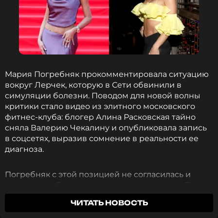
Благодаря им у нас было счастливое
детство, мирное небо и жизнь. Мы никогда
не забудем. Мы всегда будем помнить. С
великим праздником — Днем Победы!
Мария Погребняк прокомментировала ситуацию
Мария Погребняк
вокруг Лерчек, которую в Сети обвинили в
симуляции болезни. Поводом для новой волны
критики стало видео из элитного московского
фитнес-клуба: блогер Алина Расковская тайно
Ранее о значении военных песен и важности
сняла Валерию Чекалину и опубликовала запись
сохранения памяти
высказалась
Лера
в соцсетях, выразив сомнение в реальности ее
Кудрявцева. Телеведущая отметила, что эти
диагноза.
композиции прописаны в ДНК, и сегодня, когда
предпринимаются попытки переписать историю,
особенно важно передавать их детям.
Погребняк с этой позицией не согласилась и
призвала публику проявить сдержанность. По ее
словам, Чекалина не стала бы намеренно вводить
ФОТО: ТАСС
ЧИТАТЬ НОВОСТЬ
в заблуждение миллионы людей, в том числе тех,
кто сам столкнулся с онкологией.