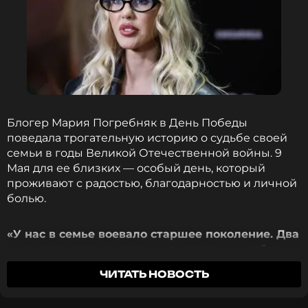
Блогер Мария Погребняк в День Победы
поведала трогательную историю о судьбе своей
семьи в годы Великой Отечественной войны. 9
Мая для ее близких — особый день, который
проживают с радостью, благодарностью и личной
болью.
«У нас в семье воевало старшее поколение. Два
моих двоюродных деда не вернулись с войны.
Одному из них было всего 19 лет… Их отцы, мои
ЧИТАТЬ НОВОСТЬ
прадеды, прошли через всю войну. Один из них
дошел до Берлина»
, — написала Погребняк в