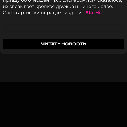
правду об отношениях с блогером. Как оказалось,
их связывает крепкая дружба и ничего более.
Слова артистки передает издание
StarHit
.
Дима - мой бро, но просто бро. Мы дружим
ЧИТАТЬ НОВОСТЬ
лет семь. Мы начинали вместе, он для меня
важный человек, но у нас ничего не было.
Клава Кока
Тем не менее, Клава отметила, что Масленников
не раз оказывал ей знаки внимания.
Было пару раз. Он подкатывал ко мне как