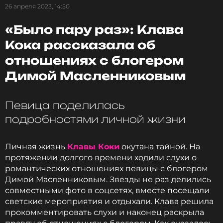
26 апреля 2023, 14:50
Кока надела все 13 колец, а позже, отвечая на
«Было пару раз»: Клава
вопрос, сколько настоящих предложений руки и
сердца ей делали, певица ответила, что все
Кока рассказала об
предложения – настоящие. И на том своем
отношениях с блогером
выступлении она 13 раз сказала «да» — тоже по-
настоящему.
Димой Масленниковым
После расставания Клавы с блогером Димой
Певица поделилась
Гордеем в 2021 году, пользователи Интернета,
подробностями личной жизни
которые следят за ее творчеством, отмечали, что
их любимая исполнительница ходит печальная.
Личная жизнь
Клавы Коки
окутана тайной. На
Вскоре артистку стали заочно выдавать замуж за
протяжении долгого времени ходили слухи о
всех мужчин, с которыми она фотографировалась
романтических отношениях певицы с блогером
больше двух раз. И сейчас фанаты твердо
Димой Масленниковым. Звезды не раз делились
уверены, что уж на этот раз она наверняка
совместными фото в соцсетях, вместе посещали
выходит замуж.
светские мероприятия и отдыхали. Клава решила
прокомментировать слухи и наконец раскрыла