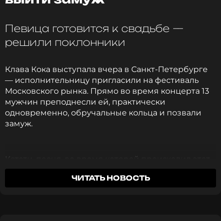
Читайте нас в ВКонтакте, чтобы
оставаться в курсе событий
Певица готовится к свадьбе —
решили поклонники
ПОДПИСАТЬСЯ
Клава Кока выступала вчера в Санкт-Петербурге
— исполнительницу пригласили на фестиваль
Московского рынка. Прямо во время концерта 13
ССЫЛКА
мужчин преподнесли ей, практически
одновременно, обручальные кольца и позвали
замуж.
Кстати, песня, во время которой происходил этот
перформанс, так и называется — «Замуж». Клава
ЧИТАТЬ НОВОСТЬ
опубликовала в соцсети фото пустых футляров
для ювелирных изделий и букеты цветов, которые
исполнительница получила после исполнения
композиции.