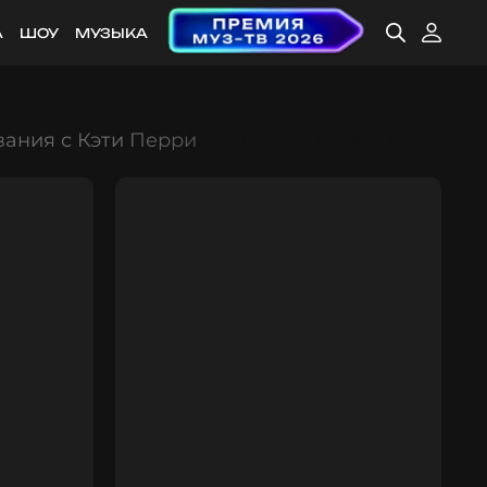
А
ШОУ
МУЗЫКА
вания с Кэти Перри