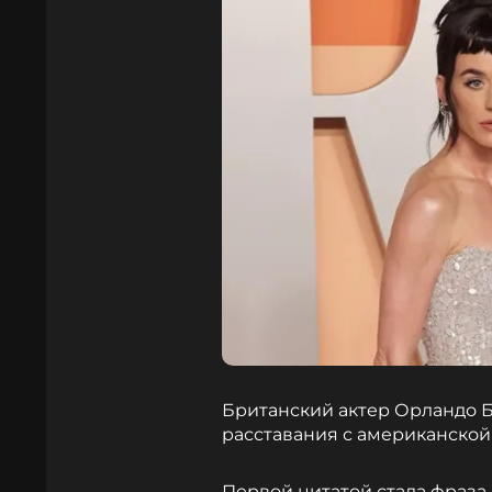
Британский актер Орландо Б
расставания с американской
Первой цитатой стала фраза 