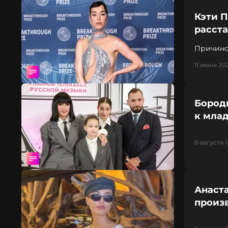
Кэти П
расст
Причино
11 июня 202
Бород
к мла
6 августа 1
Анаста
произв