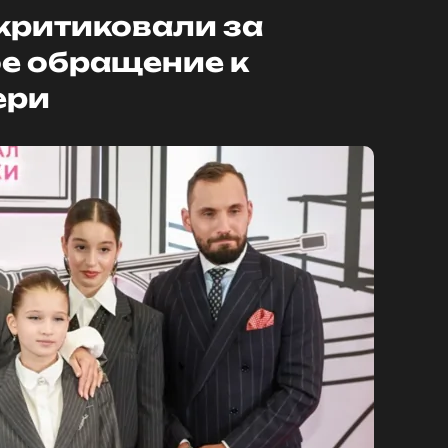
критиковали за
е обращение к
ери