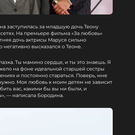
а заступилась за младшую дочь Теону
 сетях. На премьере фильма «За любовь»
етняя дочь актрисы Маруся сильно
то негативно высказался о Теоне.
зка. Ты мамино сердце, и ты это знаешь. Я
тяжело на фоне идеальной старшей сестры
ениях и постоянно стараться. Поверь, мне
 нужно. Моя любовь к моим детям не зависит
юбить вас, какими бы вы ни были, и
», — написала Бородина.