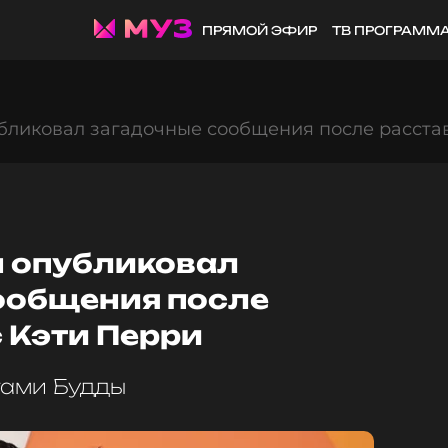
ПРЯМОЙ ЭФИР
ТВ ПРОГРАММ
бликовал загадочные сообщения после расста
 опубликовал
ообщения после
 Кэти Перри
тами Будды