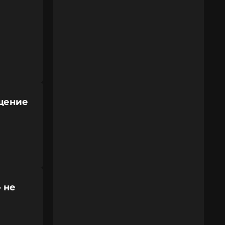
щение
 не