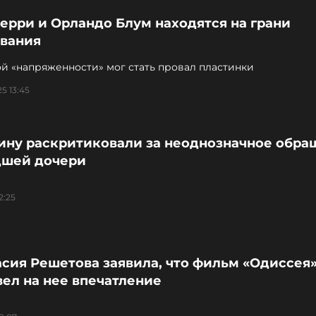
ерри и Орландо Блум находятся на грани
авания
й «напряженности» мог стать провал пластинки
5 13:45
ину раскритиковали за неоднозначное обра
дшей дочери
2:25
сия Решетова заявила, что фильм «Одиссея»
ел на нее впечатление