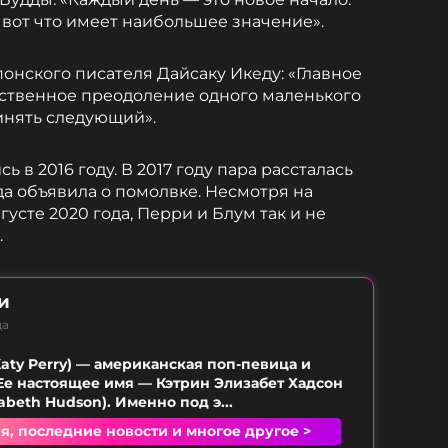
— вот что имеет наибольшее значение».
онского писателя Дайсаку Икеду: «Главное
ественное преодоление одного маленького
ринять следующий».
 в 2016 году. В 2017 году пара рассталась
ода объявила о помолвке. Несмотря на
усте 2020 года, Перри и Блум так и не
.
и
ца
Katy Perry) — американская поп-певица и
Ее настоящее имя — Кэтрин Элизабет Хадсон
zabeth Hudson). Именно под э...
я, последние новости и многое другое >