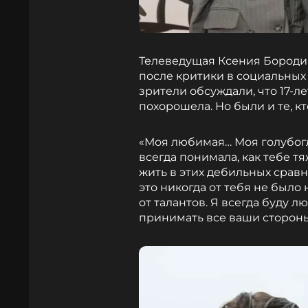
Телеведущая Ксения Бородин
после критики в социальных
зрители обсуждали, что 17-л
похорошела. Но были и те, к
«Моя любимая… Моя голубогла
всегда понимала, как тебе 
жить в этих дебильных сравн
это никогда от тебя не было
от талантов. Я всегда буду л
принимать все ваши стороны