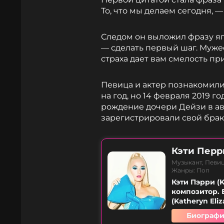
То, что мы делаем сегодня, 
Следом он выложил фразу яп
— сделать первый шаг. Муж
страха дает вам смелость п
Певица и актер познакомились
на год, но 14 февраля 2019 г
рождение дочери Дейзи в авг
зарегистрировали свой брак
Кэти Перр
Музыкант, Певи
Жанры: Поп
Кэти Пэрри (
композитор. 
(Katheryn Eli
Биографи