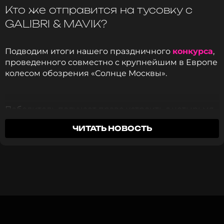
Кто же отправится на тусовку с
GALIBRI & MAVIK?
ССЫЛКА
Подводим итоги нашего праздничного
конкурса
,
проведенного совместно с крупнейшим в Европе
колесом обозрения «Солнце Москвы».
Победитель получает право устроить с четырьмя
друзьями незабываемый мальчишник на высоте
ЧИТАТЬ НОВОСТЬ
140 метров в VIP-кабине «Солнца Москвы» с
группой
GALIBRI & MAVIK
с бесплатным
перелетом в Москву и обратно для всей
компании. Остальным участникам первой десятки
удачливых конкурсантов достанется
пригласительный билет на «Солнце Москвы» на
двоих.
1. Иван Пьянков (pyan***@gmail.com)