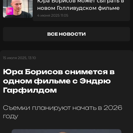
Юра Борисов может сыграть в
новом Голливудском фильме
Юра Борисов
4 июня 2025 11:05
Актёр
Биография, последние новости
ВСЕ НОВОСТИ
и многое другое >
ФОТО: ТАСС
15 июля 2025, 13:10
Юра Борисов снимется в
Смотрите нас в Likee, чтобы
одном фильме с Эндрю
оставаться в курсе событий
Гарфилдом
ПОДПИСАТЬСЯ
Съемки планируют начать в 2026
году
ССЫЛКА