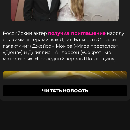
ФОТО: ТАСС
Российский актер
получил приглашение
наряду
Читайте нас в Одноклассниках,
с такими актерами, как Дейв Батиста («Стражи
чтобы оставаться в курсе событий
галактики») Джейсон Момоа («Игра престолов»,
«Дюна») и Джиллиан Андерсон («Секретные
ПОДПИСАТЬСЯ
материалы», «Последний король Шотландии»).
ССЫЛКА
ЧИТАТЬ НОВОСТЬ