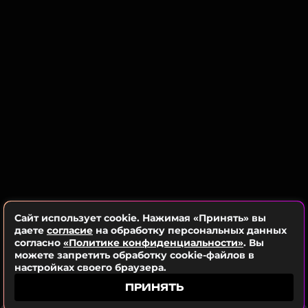
Главная награда Киноакадемии
На 97-й церемонии вручения кинопремии в Лос-
Анджелесе Борисова номинировали на «Оскар»
Сайт использует cookie. Нажимая «Принять» вы
как лучшего актера второго плана за роль
даете
согласие
на обработку персональных данных
согласно
«Политике конфиденциальности»
. Вы
в фильме «Анора» Шона Бейкера, но статуэтка
можете запретить обработку cookie-файлов в
досталась Кирану Калкину. Всего в состав
настройках своего браузера.
Киноакадемии приглашены 534
ПРИНЯТЬ
кинематографиста.