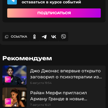
оставаться в курсе событий
ПОДПИСАТЬСЯ
ССЫЛКА
Рекомендуем
Джо Джонас впервые открыто
заговорил о психотерапии из-
за неудачи с дебютным
6 августа 19:54
альбомом
Райан Мерфи пригласил
Ариану Гранде в новые
сезоны «Американской
7 августа 16:21