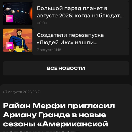
истории ужасов»
Большой парад планет в
августе 2026: когда наблюдать
редкое небесное явление
08:00
Создатели перезапуска
«Людей Икс» нашли
претендента на роль Циклопа
7 августа 11:18
ВСЕ НОВОСТИ
07 августа 2026, 16:21
Райан Мерфи пригласил
Ариану Гранде в новые
сезоны «Американской