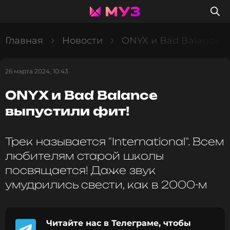
Главная
Новости
ONYX и Bad Balance в
26 марта 2024, 10:43
ONYX и Bad Balance
выпустили фит!
Трек называется "International". Всем
любителям старой школы
посвящается! Даже звук
умудрились свести, как в 2000-м
Читайте нас в Телеграме, чтобы