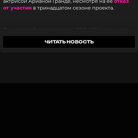
актрисой Арианой Гранде, несмотря на ее
отказ
от участия
в тринадцатом сезоне проекта.
Они уже работали вместе в 2015-2016 годах, когда
Гранде играла героиню Шанель № 2 в сериале
ЧИТАТЬ НОВОСТЬ
«Королевы крика». В интервью
The Hollywood
Reporter
Мерфи подтвердил, что поп-звезда
должна была появиться в новом сезоне проекта,
но в итоге кастинг-директорам пришлось срочно
искать замену — певица сослалась на плотный
гастрольный график.
Тем не менее Мерфи настроен ждать, сколько
потребуется.
«Я люблю Ариану Гранде, мы с ней
большие друзья. У меня была идея, я обратился
к ней, и она сразу же ответила: "Я не уверена,
потому что собираюсь в тур"»
, — пояснил он.
Переговоры начались еще в прошлом году, когда