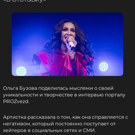
коллегами по «Миражу», Маргаритой Суханкиной
и Татьяной Овсиенко, чем с кем-то из
современных артистов.
Ранее стала известна правда о конфликте двух
других участниц «Миража», Маргариты
Суханкиной и Наталии Гулькиной.
ФОТО: ИТАР-ТАСС/Олег Дьяченко
ВИА Гра
Музыкант, Группа
Ольга Бузова поделилась мыслями о своей
Жанры: Поп
уникальности и творчестве в интервью порталу
Биография, последние новости
PROZvezd.
и многое другое >
Артистка рассказала о том, как она справляется с
негативом, который постоянно поступает от
Читайте нас в Телеграме, чтобы
хейтеров в социальных сетях и СМИ.
оставаться в курсе событий