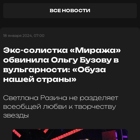
Александровна.
ВСЕ НОВОСТИ
Фото: Яна Яворская/ТАСС
18 января 2024, 07:00
Читайте нас в МАКСе, чтобы
Экс-солистка «Миража»
оставаться в курсе событий
обвинила Ольгу Бузову в
ПОДПИСАТЬСЯ
вульгарности: «Обуза
нашей страны»
Светлана Разина не разделяет
ССЫЛКА
всеобщей любви к творчеству
звезды