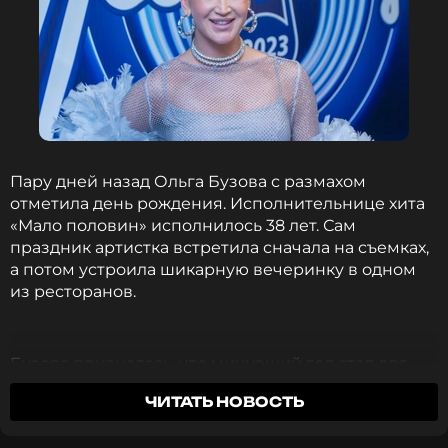
Пару дней назад Ольга Бузова с размахом
отметила день рождения. Исполнительнице хита
«Мало половин» исполнилось 38 лет. Сам
праздник артистка встретила сначала на съемках,
а потом устроила шикарную вечеринку в одном
из ресторанов.
Бузова призналась, что минувший год стал для
нее одним из самых сложных. «И теперь хочу
ЧИТАТЬ НОВОСТЬ
стереть всю боль. Войти в свой 38-й год жизни
счастливой и без слез. С верой в себя, любовь и