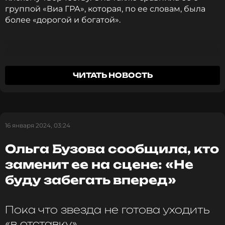
группой «Виа ГРА», которая, по ее словам, была
более «дорогой и богатой».
Развратные они [молодые артисты] очень.
ЧИТАТЬ НОВОСТЬ
Бузовы ваши. Веет дешевкой, развратом,
смрадом каким-то. «Виа ГРА» была
эротичной, это было красиво, дорого и
богато. То, что делает эта Оля Бузова,
16 января 2024, 03:24
сокращенно «обуза нашей страны», это уже
вульгарно.
Ольга Бузова сообщила, кто
заменит ее на сцене: «Не
Светлана Разина
буду забегать вперед»
Разина также рассказала, что она
Пока что звезда не готова уходить
предпочтет выступить со своими бывшими
«в отставку»