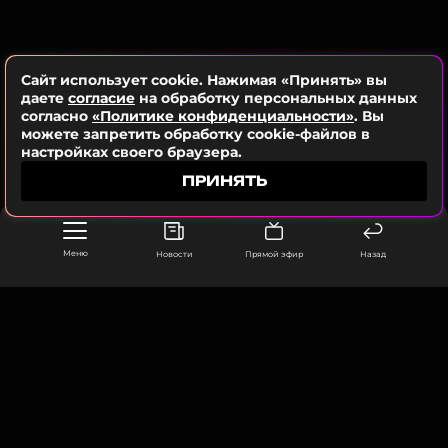
Жанры: Поп
Биография, последние новости
и многое другое >
Сайт использует cookie. Нажимая «Принять» вы
даете
согласие
на обработку персональных данных
согласно
«Политике конфиденциальности»
. Вы
можете запретить обработку cookie-файлов в
Читайте нас в Телеграме, чтобы
настройках своего браузера.
оставаться в курсе событий
ПРИНЯТЬ
ПОДПИСАТЬСЯ
Меню
Новости
Прямой эфир
Назад
ССЫЛКА
ООО «Муз ТВ Операционная компания» ИНН 7703679460
105066, город Москва,
улица Ольховская, д. 4, корп. 2