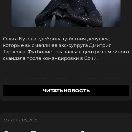
Ольга Бузова одобрила действия девушек,
которые высмеяли ее экс-супруга Дмитрия
Тарасова. Футболист оказался в центре семейного
скандала после командировки в Сочи.
Две модели опубликовали скриншоты переписки
со спортсменом, где тот предлагал встречу и
ЧИТАТЬ НОВОСТЬ
просил контакты подруг. Девушки отказались от
предложений и решили предать огласке флирт
женатого футболиста.
22 июля 2025, 20:35
Ольга Бузова сообщила о смерти
своей собаки Евы