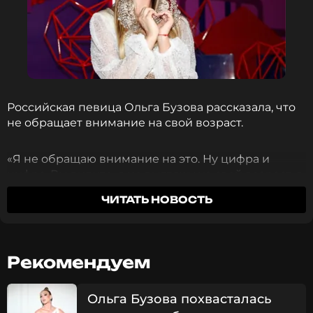
Российская певица Ольга Бузова рассказала, что
не обращает внимание на свой возраст.
«Я не обращаю внимание на это. Ну цифра и
цифра. Вы видите, я не выгляжу на свой возраст, я
такая же, как в 25 лет, и главное — чувствую себя
ЧИТАТЬ НОВОСТЬ
на столько же», — приводит слова Бузовой
«Стархит».
Она рассказала, что начала заниматься
Рекомендуем
серфингом и у нее уже отлично получается. По ее
словам, ее тренер в восторге от такого прогресса.
Ольга Бузова похвасталась