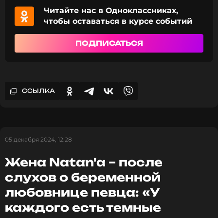
Новость по теме >
Читайте нас в Одноклассниках,
чтобы оставаться в курсе событий
Смотрите нас в Likee, чтобы
ПОДПИСАТЬСЯ
оставаться в курсе событий
ПОДПИСАТЬСЯ
ССЫЛКА
ССЫЛКА
05 декабря 2024, 12:28
Жена Natan'а – после
слухов о беременной
любовнице певца: «У
каждого есть темные