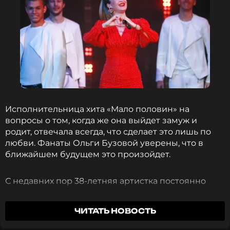
Исполнительница хита «Мало половин» на
вопросы о том, когда же она выйдет замуж и
родит, отвечала всегда, что сделает это лишь по
любви. Фанаты Ольги Бузовой уверены, что в
ближайшем будущем это произойдет.
С недавних пор 38-летняя артистка постоянно
подкидывает подписчикам загадки, в которых они
видят намеки на скорые изменения в ее личной
ЧИТАТЬ НОВОСТЬ
жизни. Так произошло и сегодня — Ольга
сфотографировалась в объятиях молодого