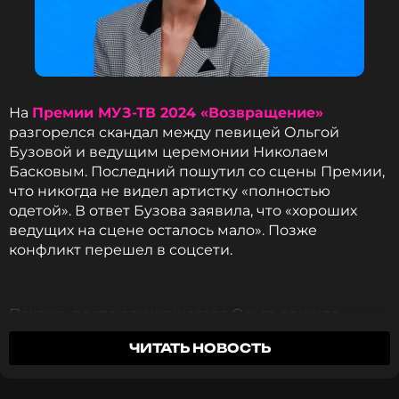
крестникам. Да и со здоровьем у нее все в
порядке, как утверждала однажды артистка в
своем интервью.
«Есть проблема: во-первых, вопросы эти надоели.
На
Премии МУЗ-ТВ 2024 «Возвращение»
Объясняю всем еще раз, чтобы получился
разгорелся скандал между певицей Ольгой
ребенок, он должен родиться в любви, чтобы
Бузовой и ведущим церемонии Николаем
родиться в любви, должна быть любовь», —
Басковым. Последний пошутил со сцены Премии,
объяснила певица.
что никогда не видел артистку «полностью
одетой». В ответ Бузова заявила, что «хороших
Судя по тому, что Бузова интригует поклонников
ведущих на сцене осталось мало». Позже
намеками на богатого возлюбленного, не
конфликт перешел в соцсети.
исключено, что в ближайшее время она
действительно выйдет замуж и/или
забеременеет, как об этом мечтают тысячи ее
Похоже, после случившегося Ольга решила
фанаток.
сделать небольшую паузу в работе. В личном
ЧИТАТЬ НОВОСТЬ
блоге экс-звезда «Дома-2» рассказала, что улетела
Фото: Елизавета Клементьева/ТАСС
в Турцию.