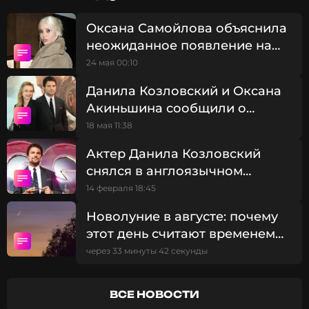
Оксана Самойлова объяснила
В сериале также приняли участие Полина Гухман,
неожиданное появление на
Светлана Иванова, Павел Ворожцов и другие.
Каннском кинофестивале
24 мая 00:10
Данила Козловский и Оксана
Джиган
Акиньшина сообщили о
Музыкант, Певец
Жанры: R&B, Рэп / Хип-Хоп
рождении первенца
18 мая 11:38
Биография, последние новости
Актер Данила Козловский
и многое другое >
снялся в англоязычном
проекте
14 февраля 18:45
Новолуние в августе: почему
этот день считают временем
больших перемен
через 33 минуты 42 секунды
ВСЕ НОВОСТИ