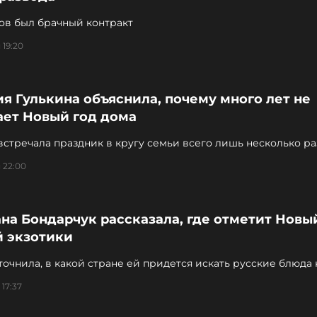
ов был брачный контракт
 19:20
я Гулькина объяснила, почему много лет не
ает Новый год дома
стречала праздник в кругу семьи всего лишь несколько ра
е 40 лет
 22:00
на Бондарчук рассказала, где отметит Новый
й экзотики
точнила, в какой стране ей придется искать русские блюда 
чному столу
 17:37