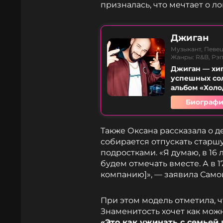
призналась, что мечтает о л
Джиган
Музыкант, Певе
Жанры: R&B, Рэп
Джиган — хип
успешных сол
альбом «Холод
Биографи
Также Оксана рассказала о де
собирается отпускать старш
подростками. «Я думаю, в 16
будем отмечать вместе. А в 1
компанию]», — заявила Само
При этом модель отметила, ч
Знаменитость хочет как мож
«Это как ужинать с семьей