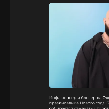
Инфлюенсер и блогерша Окс
празднование Нового года. Бл
собирается отмечать, что хо