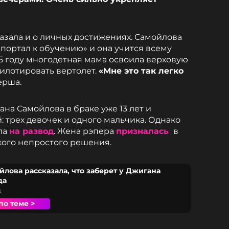
азала и о личных достижениях. Самойлова
 «портал к обучению» и она учится всему
25 году многодетная мама освоила верховую
пилотировать вертолет.
«Мне это так легко
ерша.
на Самойлова в браке уже 13 лет и
 трех девочек и одного мальчика. Однако
ла
на развод
. Жена рэпера
призналась
в
кого непростого решения.
йлова рассказала, что заберет у Джигана
да
д
по теме >