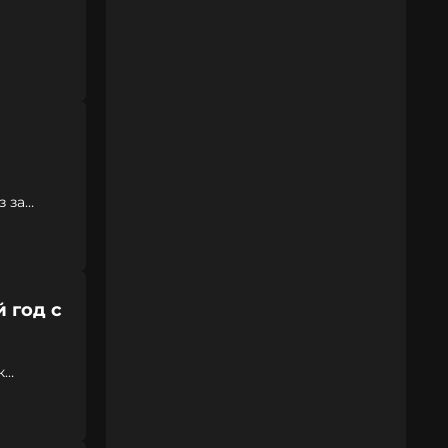
з за
 год с
к