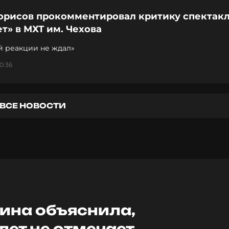
орисов прокомментировал критику спектак
т» в МХТ им. Чехова
й реакции не ждал»
0:36
ВСЕ НОВОСТИ
кина объяснила,
лет не отмечает