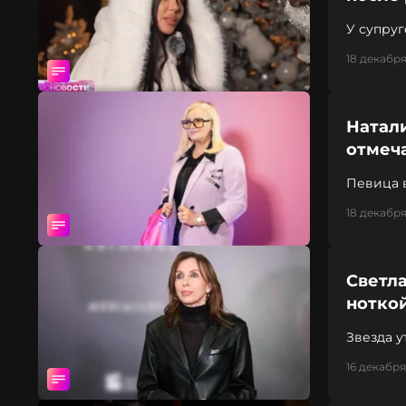
У супруг
18 декабря
Натали
отмеч
Певица в
последни
18 декабря
Светла
нотко
Звезда у
праздни
16 декабря