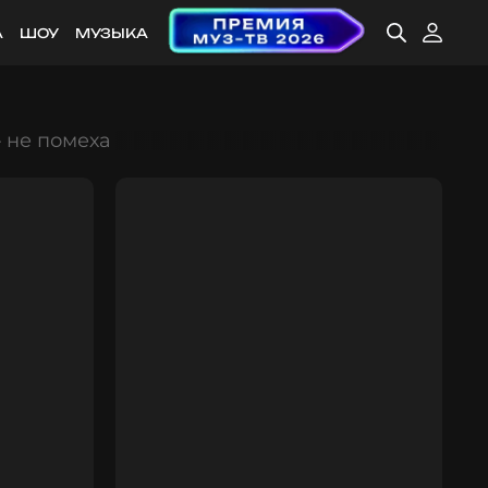
А
ШОУ
МУЗЫКА
 не помеха