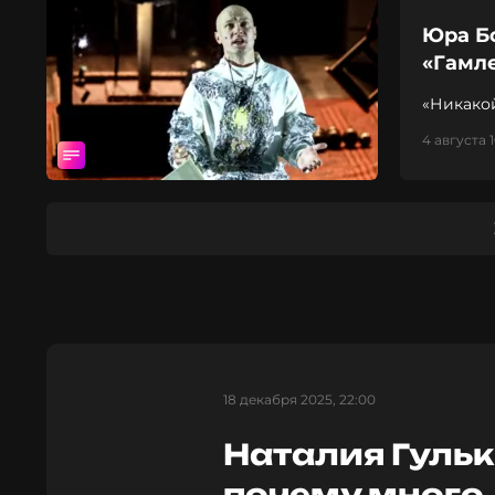
Юра Б
«Гамле
«Никако
4 августа 1
18 декабря 2025, 22:00
Наталия Гуль
почему много 