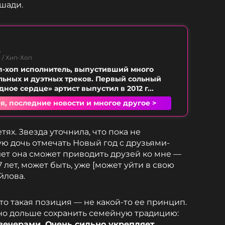
ошади.
ц
 / Хип-Хоп
-хоп исполнитель, выпустивший много
ьных и дуэтных треков. Первый сольный
ное сердце» артист выпустил в 2012 г...
я, последние новости и многое другое >
тях. Звезда уточнила, что пока не
ую дочь отмечать Новый год с друзьями-
 лет она сможет приводить друзей ко мне —
7 лет, может быть, уже [может уйти в свою
йлова.
то такая позиция — не какой-то ее принцип.
но дольше сохранить семейную традицию:
 вечерами. Очень сильно укрепляет