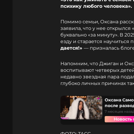
психику любого человека».
Помимо семьи, Оксана расск
заявила, что у нее открылся
буквально «за минуту». В 20
езду и старается научиться 
дается!»
— призналась блог
Напомним, что Джиган и Окса
воспитывают четверых детей:
недавно звездная пара пода
глубоко личных причинах та
Оксана Само
после разво
7 месяцев наза
Новость 
ФОТО: ТАСС