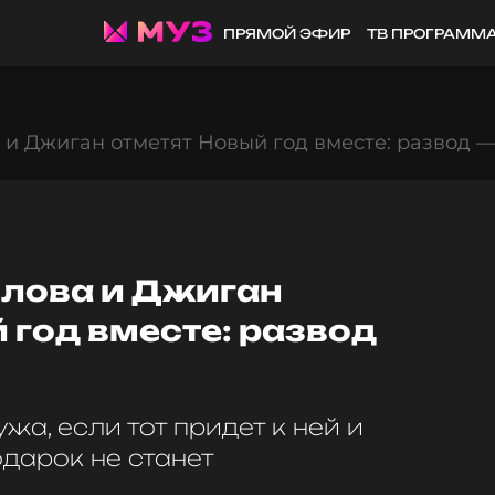
ПРЯМОЙ ЭФИР
ТВ ПРОГРАММ
и Джиган отметят Новый год вместе: развод —
лова и Джиган
 год вместе: развод
жа, если тот придет к ней и
одарок не станет