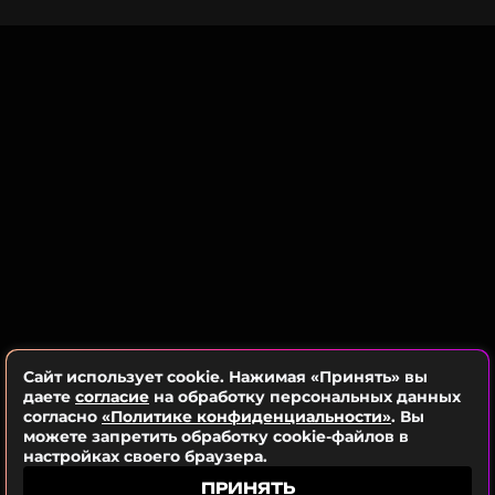
«выглядеть как надо», он прибегнул к особому
Читайте нас в Одноклассниках,
методу снижения веса, который часто используют
чтобы оставаться в курсе событий
спортсмены перед соревнованиями, чтобы
избавиться от лишних килограммов и придать
ПОДПИСАТЬСЯ
мышцам рельефность.
ССЫЛКА
Сайт использует cookie. Нажимая «Принять» вы
даете
согласие
на обработку персональных данных
согласно
«Политике конфиденциальности»
. Вы
можете запретить обработку cookie-файлов в
настройках своего браузера.
ПРИНЯТЬ