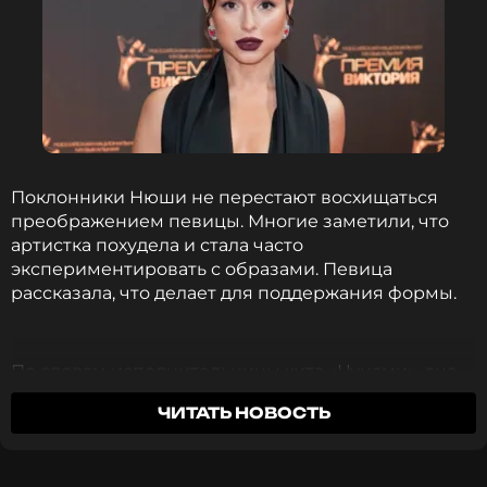
Поклонники Нюши не перестают восхищаться
преображением певицы. Многие заметили, что
артистка похудела и стала часто
экспериментировать с образами. Певица
рассказала, что делает для поддержания формы.
По словам исполнительницы хита «Цунами», она
считает спорт важной частью жизни. Однако, как
ЧИТАТЬ НОВОСТЬ
отметила певица, важно, чтобы каждый нашел
активность, которая по душе именно ему. Нюша
призналась, что ей не нравится бег, поэтому в