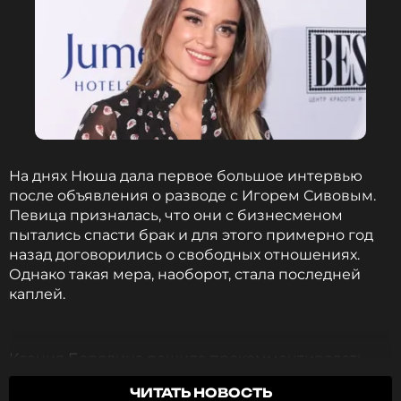
А ты занимаешься спортом?
Конечно, регулярно хожу на
тренировки!
Нет, я на расслабоне, на чиле
На днях Нюша дала первое большое интервью
после объявления о разводе с Игорем Сивовым.
ОТВЕТИТЬ
Певица призналась, что они с бизнесменом
пытались спасти брак и для этого примерно год
До конца голосования осталось 26 дней, 5 часов, 54 минуты
назад договорились о свободных отношениях.
Однако такая мера, наоборот, стала последней
каплей.
Фото: Вадим Тараканов/ТАСС
Ксения Бородина решила прокомментировать
Нюша рассказала о смене образа
после развода: «Я сегодня львица»
развод Нюши. Экс-звезда «Дома-2» отметила, что
ЧИТАТЬ НОВОСТЬ
2 года назад
предпочитает не обсуждать личные истории