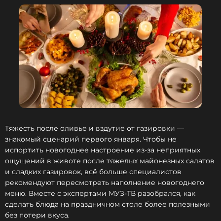
Новый цикл в 2026 году приходит вместе с
астрономической весной и пробуждением природы в
день равноденствия 20 марта — момент баланса и
обновления сил земли. В этот день власть над новым
циклом перейдет от Жалящего Шершня к
Притаившемуся Люту.
Славянский Новый год
Новолетие или славянский Новый год отмечался в день
Тяжесть после оливье и вздутие от газировки —
Равноденствия и символизировал преодоление
знакомый сценарий первого января. Чтобы не
астрономического рубежа и начало
испортить новогоднее настроение из-за неприятных
сельскохозяйственного года.
ощущений в животе после тяжелых майонезных салатов
и сладких газировок, всё больше специалистов
Китайский гороскоп на 2026 год
рекомендуют пересмотреть наполнение новогоднего
Огненной Лошади для всех знаков
меню. Вместе с экспертами МУЗ-ТВ разобрался, как
7 месяцев назад
сделать блюда на праздничном столе более полезными
Новость по теме >
без потери вкуса.