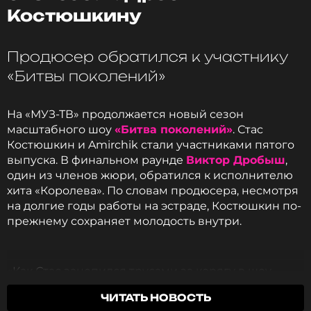
Костюшкину
Читайте нас в ВКонтакте, чтобы
оставаться в курсе событий
Продюсер обратился к участнику
«Битвы поколений»
ПОДПИСАТЬСЯ
На «МУЗ-ТВ» продолжается новый сезон
масштабного шоу
«Битва поколений»
. Стас
Костюшкин и Amirchik стали участниками пятого
ССЫЛКА
выпуска. В финальном раунде
Виктор Дробыш
,
один из членов жюри, обратился к исполнителю
хита «Королева». По словам продюсера, несмотря
на долгие годы работы на эстраде, Костюшкин по-
прежнему сохраняет молодость внутри.
«Как Стас зацепился трусами за корягу в шоу-
бизнесе? Я не понимаю. Это не только кардио и
ЧИТАТЬ НОВОСТЬ
банки. А душа и молодость. Когда ты здесь