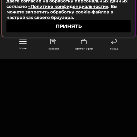
даете
согласие
на обработку персональных данных
ССЫЛКА
согласно
«Политике конфиденциальности»
. Вы
можете запретить обработку cookie-файлов в
настройках своего браузера.
ПРИНЯТЬ
Меню
Новости
Прямой эфир
Назад
ООО «Муз ТВ Операционная компания» ИНН 7703679460
105066, город Москва,
улица Ольховская, д. 4, корп. 2
info@muz-tv.ru
+ 7(495) 213-18-68
КОНТАКТЫ