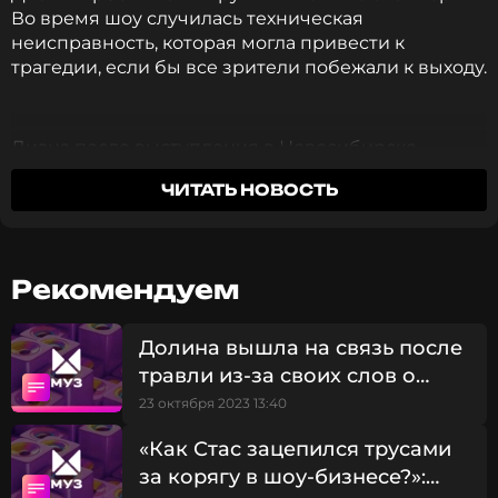
Во время шоу случилась техническая
неисправность, которая могла привести к
трагедии, если бы все зрители побежали к выходу.
Диана после выступления в Новосибирске
посвятила пост жителям города, которые пришли
ЧИТАТЬ НОВОСТЬ
на концерт. Они восхитили ее тем, как подпевали,
как бурно реагировали на все песни. Но то, что
произошло практически в конце, растрогало
Арбенину больше всего.
Рекомендуем
«От энергии и градуса накала в финале концерта
Долина вышла на связь после
вырубило пробки, и зал погрузился во тьму. И в
травли из-за своих слов о
этот момент случилось самое невероятное.
НИКТО не завопил истошно, не стал истерить и
Шатунове
23 октября 2023 13:40
звать на помощь. Публика невероятно достойно и
«Как Стас зацепился трусами
спокойно отреагировала на кромешную тьму», —
рассказала певица в соцсети.
за корягу в шоу-бизнесе?»: