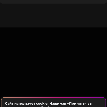
появляешься, возникает ощущение, что вокруг
тебя цветы, ты кайфуешь и всегда все
складывается. Вот это детство в душе позволяет
тебе оставаться таким роскошным мужиком и
артистом», – заявил Дробыш.
Обзор пятого выпуска нового сезона «Битвы
поколений» читай
ЗДЕСЬ
!
Фото: «МУЗ-ТВ»
Читайте нас в Одноклассниках,
чтобы оставаться в курсе событий
ПОДПИСАТЬСЯ
Сайт использует cookie. Нажимая «Принять» вы