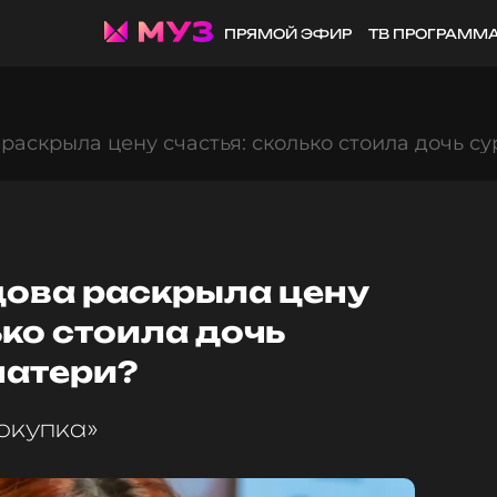
ПРЯМОЙ ЭФИР
ТВ ПРОГРАММ
раскрыла цену счастья: сколько стоила дочь с
цова раскрыла цену
ько стоила дочь
матери?
окупка»