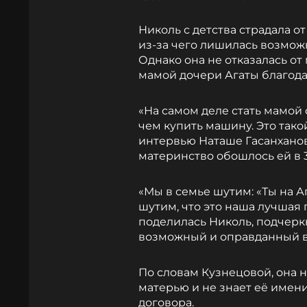
Николь с детства страдала о
из-за чего лишилась возмож
Однако она не отказалась от 
мамой дочери Агаты благода
«На самом деле стать мамой
чем купить машину. Это тако
интервью Наташе Гасанханов
материнство обошлось ей в 
«Мы в семье шутим: «Ты на Аг
шутим, что это наша лучшая п
поделилась Николь, подчеркн
возможный и оправданный 
По словам Кузнецовой, она н
матерью и не знает её имени
договора.