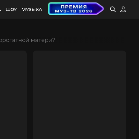
А
ШОУ
МУЗЫКА
уррогатной матери?