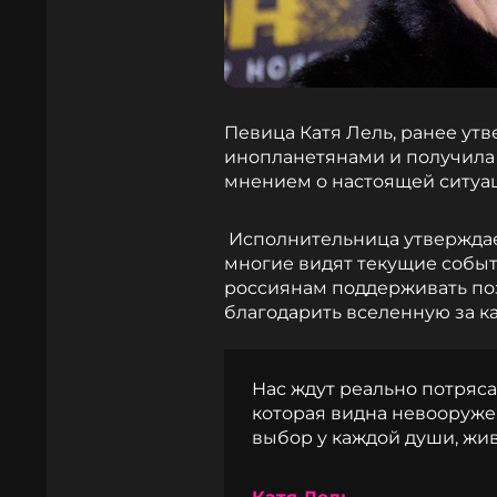
Певица Катя Лель, ранее утв
инопланетянами и получила
мнением о настоящей ситуац
Исполнительница утверждает
многие видят текущие событи
россиянам поддерживать поз
благодарить вселенную за к
Нас ждут реально потряс
которая видна невооруже
выбор у каждой души, жив