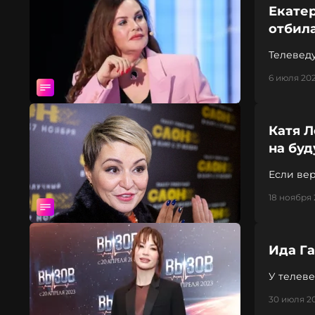
Екатер
отбила
Телеведу
6 июля 202
Катя Л
на бу
Если вер
18 ноября 
Ида Га
У телев
30 июля 20