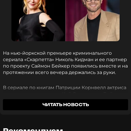
На нью-йоркской премьере криминального
сериала «Скарпетта» Николь Кидман и ее партнер
по проекту Саймон Бейкер появились вместе и на
протяжении всего вечера держались за руки.
В сериале по книгам Патриции Корнвелл актриса
играет судмедэксперта Кей Скарпетту, а Бейкер —
ее мужа, агента ФБР Бентона Уэсли. По словам
ЧИТАТЬ НОВОСТЬ
самой Кидман, именно она уговорила коллегу
войти в проект:
«Мы знаем друг друга вечно. И
это заметно в том, как мы работаем»
.
Рекомендуем