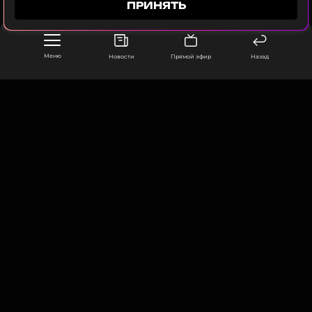
ПРИНЯТЬ
Читайте нас в Одноклассниках,
чтобы оставаться в курсе событий
Меню
Новости
Прямой эфир
Назад
ПОДПИСАТЬСЯ
ССЫЛКА
ООО «Муз ТВ Операционная компания» ИНН 7703679460
105066, город Москва,
улица Ольховская, д. 4, корп. 2
info@muz-tv.ru
+ 7(495) 213-18-68
КОНТАКТЫ
НОВОСТИ
ПОЛИТИКА КОНФИДЕНЦИАЛЬНОСТИ