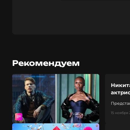
Рекомендуем
Никит
актри
Предста
«Злая»
15 ноября 