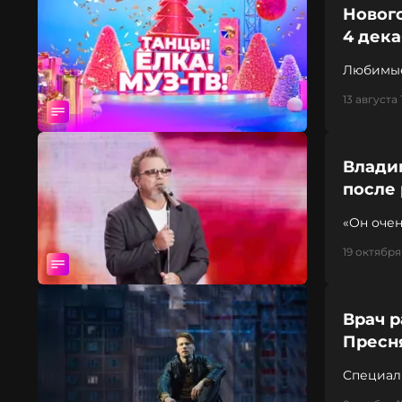
Нового
4 дек
Любимые
13 августа 
Влади
после
«Он оче
19 октября
Врач р
Пресн
Специал