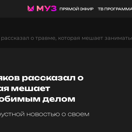
ПРЯМОЙ ЭФИР
ТВ ПРОГРАММ
 рассказал о травме, которая мешает занимат
яков рассказал о
ая мешает
любимым делом
рустной новостью о своем