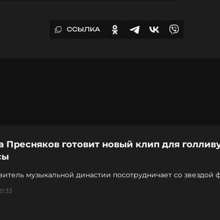
ССЫЛКА
а Пресняков готовит новый клип для голлив
сы
витель музыкальной династии посотрудничает со звездой 
21:33