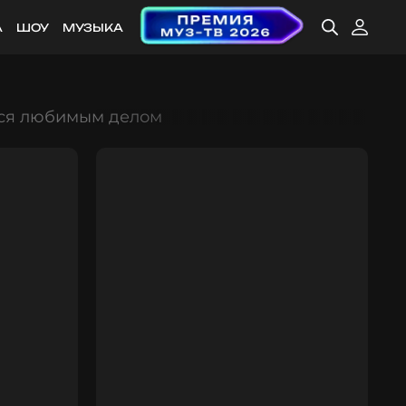
А
ШОУ
МУЗЫКА
ься любимым делом