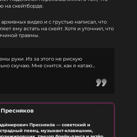
ю на скейтборде.
архивных видео и с грустью написал, что
яет ему встать на скейт. Хотя и уточнил, что
ичиной травмы.
вмы руки. Из за этого не рискую
ьно скучаю. Мне снится, как я катаю...
 Пресняков
ади́мирович Пресняко́в — советский и
страдный певец, музыкант-клавишник,
аранжировщик, танцор брейк-данса и актёр.