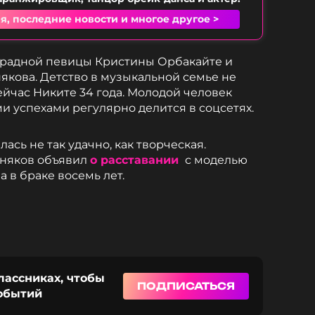
я, последние новости и многое другое >
традной певицы Кристины Орбакайте и
кова. Детство в музыкальной семье не
Сейчас Никите 34 года. Молодой человек
и успехами регулярно делится в соцсетях.
ась не так удачно, как творческая.
сняков объявил
о расставании
с моделью
 в браке восемь лет.
лассниках, чтобы
ПОДПИСАТЬСЯ
событий