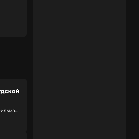
удской
фильма