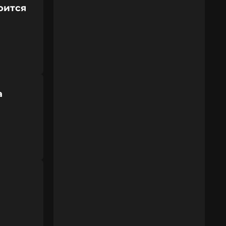
оится
а