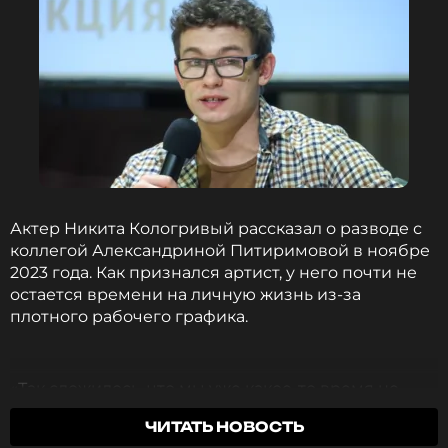
1 год назад
Новость по теме >
Читайте нас в Телеграме, чтобы
оставаться в курсе событий
ПОДПИСАТЬСЯ
Актер Никита Кологривый рассказал о разводе с
коллегой Александриной Питиримовой в ноябре
ССЫЛКА
2023 года. Как признался артист, у него почти не
остается времени на личную жизнь из-за
плотного рабочего графика.
«Так сложилось, что мы уже какое-то время не
живем вместе, хоть и не разведены. Но жизнь
ЧИТАТЬ НОВОСТЬ
непредсказуема. В нынешних реалиях со мной