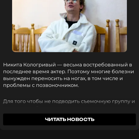
«Какой путь она выберет, тот и поддержу», –
высказался Никита о дочери в беседе с
5-tv.ru.
Фото: Сергей Петров/NEWS.ru/ТАСС
Читайте нас в Телеграме, чтобы
оставаться в курсе событий
Никита Кологривый — весьма востребованный в
ПОДПИСАТЬСЯ
последнее время актер. Поэтому многие болезни
вынужден переносить на ногах, в том числе и
проблемы с позвоночником.
ССЫЛКА
Для того чтобы не подводить съемочную группу и
других людей, артист предпочел не тратить время
на врачей и обследования, а применил метод,
ЧИТАТЬ НОВОСТЬ
который пользуется большой популярностью в
народе, поскольку делается, буквально, из
подручных материалов.