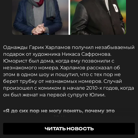
Однажды Гарик Харламов получил незабываемый
подарок от художника Никаса Сафронова.
Юморист был дома, когда ему позвонили с
незнакомого номера. Харламов рассказал об
этом в одном шоу и пошутил, что с тех пор не
берет трубку от незнакомых номеров. Случай
произошел с комиком в начале 2010-х годов, когда
он был женат на первой супруге Юлии.
«Я до сих пор не могу понять, почему это
произошло со мной? На этот вопрос нет ответа.
Как будто это кино, которое снимает странный
ЧИТАТЬ НОВОСТЬ
режиссер… Какой-нибудь Линч. Дэвид Линч»
, —
признался Гарик Харламов.