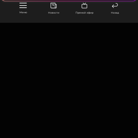
Меню
Новости
Прямой эфир
Назад
ССЫЛКА
ООО «Муз ТВ Операционная компания» ИНН 7703679460
105066, город Москва,
улица Ольховская, д. 4, корп. 2
info@muz-tv.ru
+ 7(495) 213-18-68
КОНТАКТЫ
НОВОСТИ
ПОЛИТИКА КОНФИДЕНЦИАЛЬНОСТИ
ПОЛЬЗОВАТЕЛЬСКОЕ СОГЛАШЕНИЕ