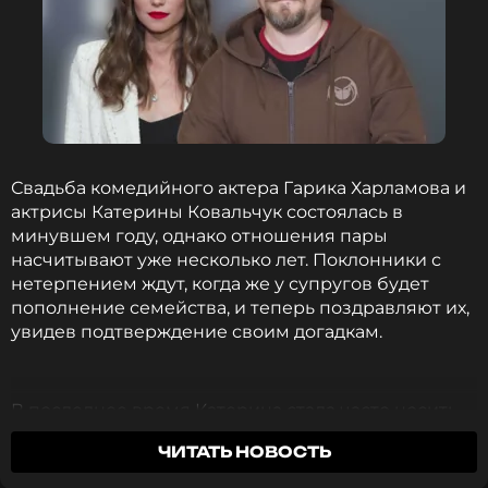
ССЫЛКА
Свадьба комедийного актера Гарика Харламова и
актрисы Катерины Ковальчук состоялась в
минувшем году, однако отношения пары
насчитывают уже несколько лет. Поклонники с
нетерпением ждут, когда же у супругов будет
пополнение семейства, и теперь поздравляют их,
увидев подтверждение своим догадкам.
В последнее время Катерина стала часто носить
одежду, скрывающую ее талию и живот, что стало
ЧИТАТЬ НОВОСТЬ
поводом для слухов о ее беременности. До
сегодняшнего дня актриса никак не реагировала