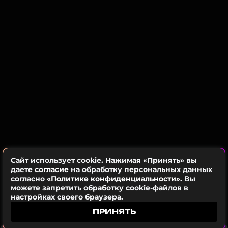
пояснил Сафронов
NEWS.ru
..
В качестве примера влияния пластической
хирургии он привел мать актера Сильвестра
Сталлоне, Жаклин.
«Мама Сильвестра Сталлоне так натянула кожу
лица, что похожа на Майкла Джексона», – добавил
Сафронов.
ФОТО: ТАСС
Сайт использует cookie. Нажимая «Принять» вы
даете
согласие
на обработку персональных данных
Читайте нас в Телеграме, чтобы
согласно
«Политике конфиденциальности»
. Вы
можете запретить обработку cookie-файлов в
оставаться в курсе событий
настройках своего браузера.
ПОДПИСАТЬСЯ
ПРИНЯТЬ