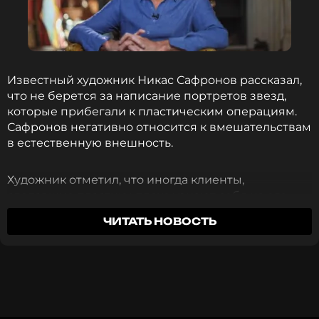
Фото: ТАСС
Читайте нас в ВКонтакте, чтобы
Известный художник Никас Сафронов рассказал,
оставаться в курсе событий
что не берется за написание портретов звезд,
которые прибегали к пластическим операциям.
ПОДПИСАТЬСЯ
Сафронов негативно относится к вмешательствам
в естественную внешность.
Художник отметил, что иногда клиенты,
ССЫЛКА
сделавшие пластику, плохо узнают себя на его
портретах.
ЧИТАТЬ НОВОСТЬ
«Иногда люди капризные, когда они себя плохо
узнают в силу того, что делают пластику,
операции. Я стараюсь не браться за такие
портреты или хотя бы просматриваю, как они
выглядели в молодости и использую это», –