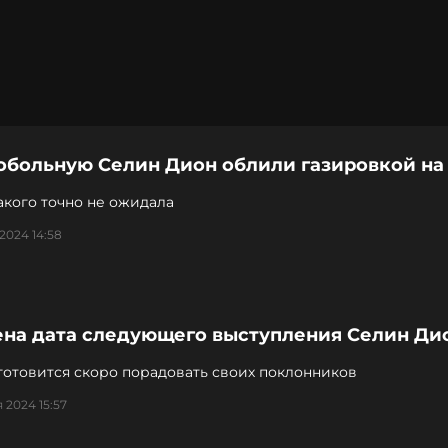
обольную Селин Дион облили газировкой на
акого точно не ожидала
 2024 14:58
ена дата следующего выступления Селин Ди
готовится скоро порадовать своих поклонников
я 2024 15:57