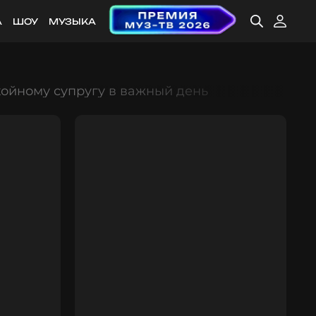
А
ШОУ
МУЗЫКА
ойному супругу в важный день