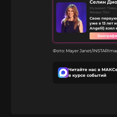
Селин Ди
Музыкант, Певиц
Жанры: Поп
Свою первую 
уже в 13 лет
Angelil) взял
Биографи
Фото: Mayer Janet/INSTARIm
Читайте нас в МАКСе
в курсе событий