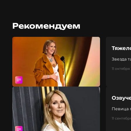
Рекомендуем
Тяжел
Звезда т
11 октября
Озвуч
Певица 
11 сентябр