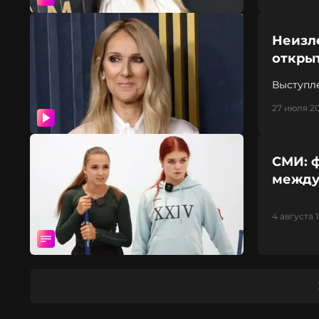
Неизл
откры
Выступл
27 июля 20
СМИ: ф
между
4 августа 