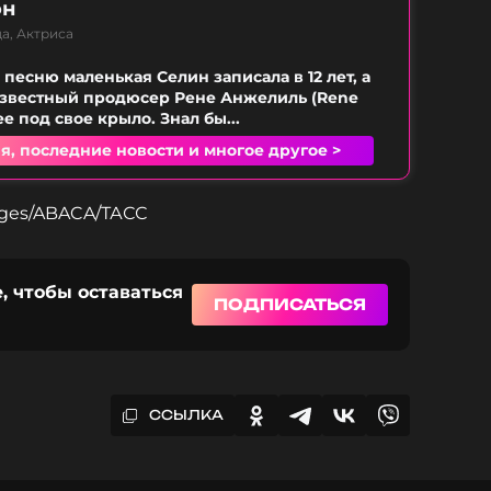
он
а, Актриса
песню маленькая Селин записала в 12 лет, а
 известный продюсер Рене Анжелиль (Rene
 ее под свое крыло. Знал бы...
я, последние новости и многое другое >
ages/ABACA/ТАСС
, чтобы оставаться
ПОДПИСАТЬСЯ
ССЫЛКА