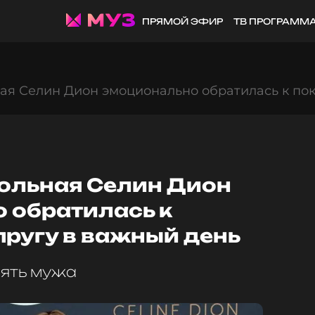
ПРЯМОЙ ЭФИР
ТВ ПРОГРАММ
ая Селин Дион эмоционально обратилась к пок
ольная Селин Дион
 обратилась к
пругу в важный день
ять мужа