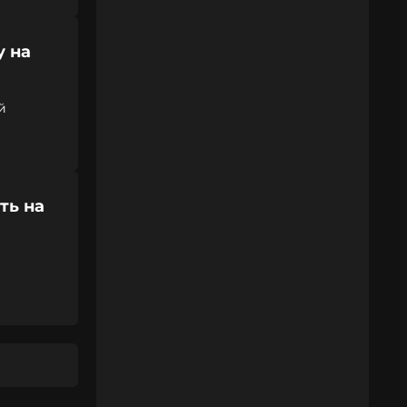
у на
й
ть на