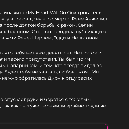
ица хита «My Heart Will Go On» трогательно
ругу в годовщину его смерти. Рене Анжелил
да после долгой борьбы с раком. Селин
озлюбленном. Она сопроводила публикацию
вьями Рене-Шарлем, Эдди и Нельсоном.
, что тебя нет уже девять лет. Не проходит
али твоего присутствия. Ты был моим
 напарником, и тем, кто всегда видел во
 будет тебя не хватать, любовь моя... Мы
– нежно обратилась Дион к отцу своих
не опускает руки и борется с тяжелым
 так как они уже пережили крайне трудные