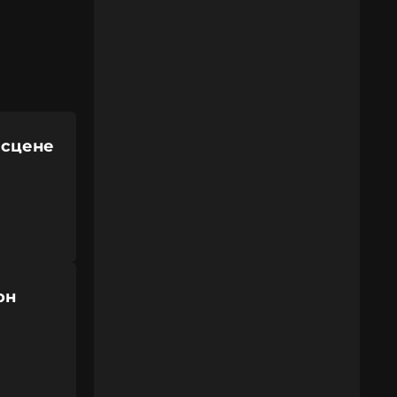
 сцене
он