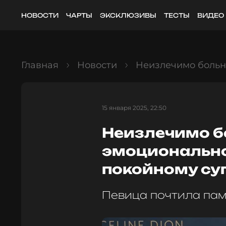
НОВОСТИ
ЧАРТЫ
ЭКСКЛЮЗИВЫ
ТЕСТЫ
ВИДЕО
Главная
Новости
Неизлечимо больн
15 января 2025, 22:50
Неизлечимо б
эмоционально
покойному су
Певица почтила пам