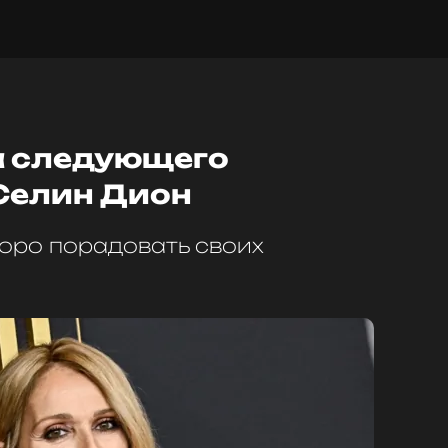
а следующего
Селин Дион
коро порадовать своих