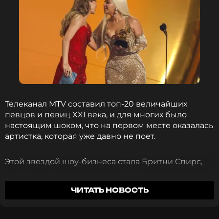
Телеканал MTV составил топ-20 величайших
певцов и певиц XXI века, и для многих было
настоящим шоком, что на первом месте оказалась
артистка, которая уже давно не поет.
Этой звездой шоу-бизнеса стала Бритни Спирс,
не дававшая живые концерты вот уже на
протяжении семи лет. Последнее выступление
ЧИТАТЬ НОВОСТЬ
певицы перед зрителями состоялось в 2018 году в
городе Остин, штат Техас.