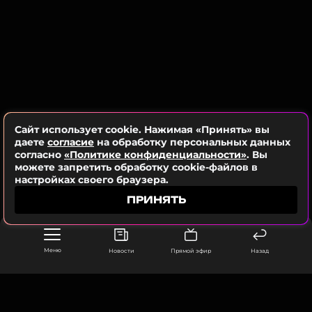
чтобы оставаться в курсе событий
Бритни Спирс
ПОДПИСАТЬСЯ
Музыкант, Певица, Актриса, Автор
Жанры: Поп
Биография, последние новости
и многое другое >
ССЫЛКА
Сайт использует cookie. Нажимая «Принять» вы
даете
согласие
на обработку персональных данных
Читайте нас в Телеграме, чтобы
согласно
«Политике конфиденциальности»
. Вы
оставаться в курсе событий
можете запретить обработку cookie-файлов в
настройках своего браузера.
ПОДПИСАТЬСЯ
ПРИНЯТЬ
Меню
Новости
Прямой эфир
Назад
ССЫЛКА