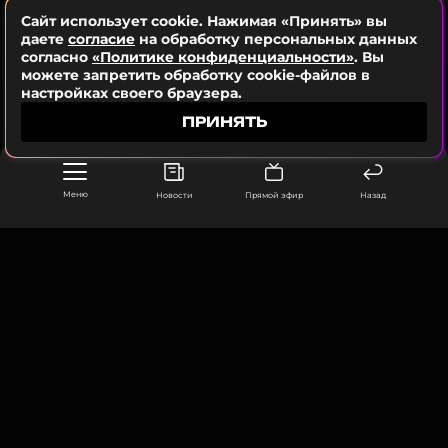
Сайт использует cookie. Нажимая «Принять» вы
даете
согласие
на обработку персональных данных
согласно
«Политике конфиденциальности»
. Вы
ССЫЛКА
можете запретить обработку cookie-файлов в
настройках своего браузера.
ПРИНЯТЬ
Меню
Новости
Прямой эфир
Назад
ООО «Муз ТВ Операционная компания» ИНН 7703679460
105066, город Москва,
улица Ольховская, д. 4, корп. 2
info@muz-tv.ru
+ 7(495) 213-18-68