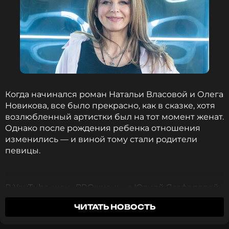
Когда начинался роман Натальи Власовой и Олега
Новикова, все было прекрасно, как в сказке, хотя
возлюбленный артистки был на тот момент женат.
Однако после рождения ребенка отношения
изменились — и виной тому стали родители
певицы.
В YouTube-шоу «PROжизнь» с Юлией Ягафаровой
рассказала, с какого момента начались проблемы.
ЧИТАТЬ НОВОСТЬ
Спустя семь лет брака у пары родилась дочь
Пелагея. Всю беременность Власова