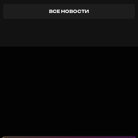
ВСЕ НОВОСТИ
Певица отмечает, что поначалу всех все
устраивало, однако брак постепенно становился
формальностью, поскольку супруги встречались
днем для того, чтобы обсуждать какие-то
проблемы и дела, не более того.
«Это очень незаметно происходит. Сначала всем
удобно, а потом проходит лет десять — и все уже
плохо», — объяснила артистка.
Фото: ТАСС
Читайте нас в ВКонтакте, чтобы
оставаться в курсе событий
ПОДПИСАТЬСЯ