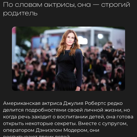
По словам актрисы, она — строгий
героиня Милагрос, просто-напросто ушла.
родитель
Наталия Орейро
Музыкант, Певица, Актриса
Жанры: Поп
Биография, последние новости
и многое другое >
Молодые люди сейчас не могут читать, им
сложно нырять в глубину, когда вокруг
столько короткого контента. Мой сын много
читает, но у него нет мобильного телефона,
Американская актриса Джулия Робертс редко
хотя ему скоро исполнится четырнадцать
делится подробностями своей личной жизни, но
лет. Это, конечно, странно на сегодняшний
когда речь заходит о воспитании детей, она готова
день, но я считаю так: когда ты даришь
открыть некоторые секреты. Вместе с супругом,
мобильный телефон ребенку, в этот момент
оператором Дэниэлом Модером, они
ты даришь своего ребенка телефону. Он
воспитывают троих детей.