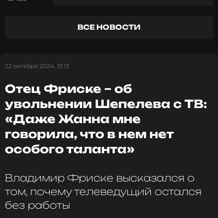
«Люди, несправедливо!»
Фото: Олег Дьяченко/ТАСС
ВСЕ НОВОСТИ
Читайте нас в Телеграме, чтобы
22 октября 2024, 13:13
оставаться в курсе событий
Отец Фриске – об
ПОДПИСАТЬСЯ
увольнении Шепелева с ТВ:
«Даже Жанна мне
говорила, что в нем нет
ССЫЛКА
особого таланта»
Владимир Фриске высказался о
том, почему телеведущий остался
без работы