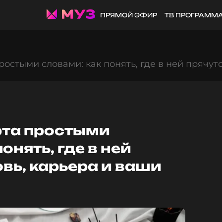
ПРЯМОЙ ЭФИР
ТВ ПРОГРАММ
ростыми словами: как понять, где в ней прячут
рта простыми
онять, где в ней
вь, карьера и ваши