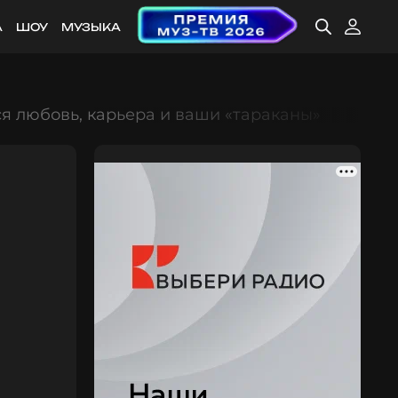
А
ШОУ
МУЗЫКА
ся любовь, карьера и ваши «тараканы»