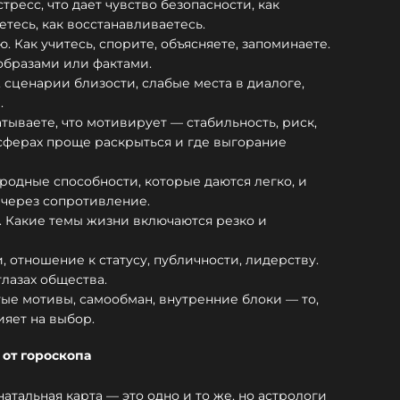
ресс, что дает чувство безопасности, как
етесь, как восстанавливаетесь.
Как учитесь, спорите, объясняете, запоминаете.
образами или фактами.
 сценарии близости, слабые места в диалоге,
.
атываете, что мотивирует — стабильность, риск,
 сферах проще раскрыться и где выгорание
иродные способности, которые даются легко, и
я через сопротивление.
 Какие темы жизни включаются резко и
 отношение к статусу, публичности, лидерству.
глазах общества.
тые мотивы, самообман, внутренние блоки — то,
ияет на выбор.
 от гороскопа
натальная карта — это одно и то же, но астрологи