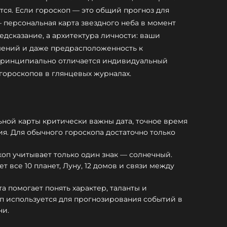
ятся. Если гороскоп — это общий прогноз для
— персональная карта звездного неба в момент
едсказание, а архитектура личности: ваши
ошений и даже предрасположенность к
 принципиально отличается индивидуальный
гороскопов в глянцевых журналах.
льной карты критически важны дата, точное время
я. Для обычного гороскопа достаточно только
коп учитывает только один знак — солнечный.
т все 10 планет, Луну, 12 домов и связи между
а помогает понять характер, таланты и
п используется для прогнозирования событий в
ни.