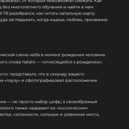
тараканы», от которых невозможно сбежать. Как
 без многолетнего обучения и найти в нем
-ТВ разобрался, как читать натальную карту
уда заглядывать, когда ищешь любовь, призвание
ическая схема неба в момент рождения человека.
ого слова natalis — «относящийся к рождению».
то: представьте, что в секунду вашего
 на «паузу» и сфотографировал расположение
трия — не просто набор цифр, а своеобразный
трологи также называют ее «космическим
актер, склонности, сильные и уязвимые места,