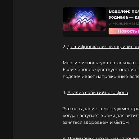
Водолей: по
зодиака — д
5 месяцев наза
Новость 
2.
Дешифровка личных кризисов
Многие используют натальную ка
Если человек чувствует постоянн
подсвечивает напряженные асп
3.
Анализ событийного фона
Это не гадание, а менеджмент р
когда наступает время для актив
заняться здоровьем и бытом.
4.
Понимание механики отноше