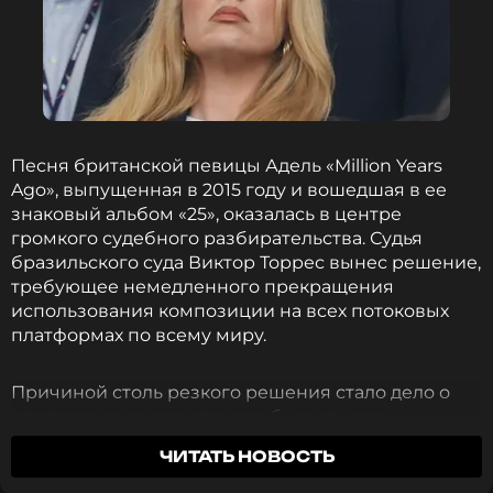
Песня британской певицы Адель «Million Years
Ago», выпущенная в 2015 году и вошедшая в ее
знаковый альбом «25», оказалась в центре
громкого судебного разбирательства. Судья
бразильского суда Виктор Торрес вынес решение,
требующее немедленного прекращения
использования композиции на всех потоковых
платформах по всему миру.
Причиной столь резкого решения стало дело о
плагиате, инициированное бразильским
композитором Тониньо Гераесом. Музыкант
ЧИТАТЬ НОВОСТЬ
утверждает, что песня Адель заимствовала
мелодию из его работы «Mulheres» 1995 года —