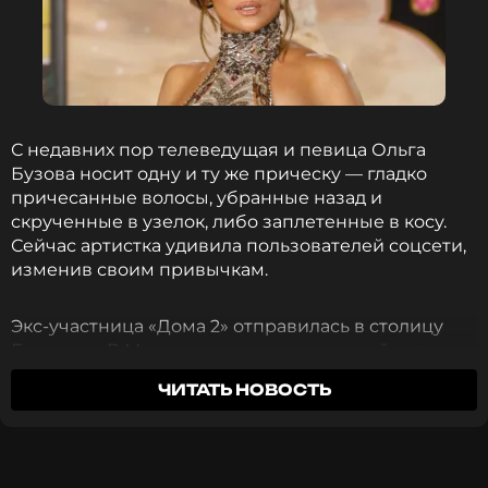
С недавних пор телеведущая и певица Ольга
Бузова носит одну и ту же прическу — гладко
причесанные волосы, убранные назад и
скрученные в узелок, либо заплетенные в косу.
Сейчас артистка удивила пользователей соцсети,
изменив своим привычкам.
Экс-участница «Дома 2» отправилась в столицу
Беларуси. В Минске она уже не в первый раз
принимает участие в аналоге российского
ЧИТАТЬ НОВОСТЬ
шоу «Фактор А». Ольга — член жюри и,
соответственно, наставница молодых
исполнителей в проекте ФАКТОР. BY.