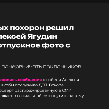
ых похорон решил
лексей Ягудин
отпускное фото с
 понервничать поклонников.
явились сообщения
о гибели Алексея
 якобы послужило ДТП. Вскоре
роверг растиражированную в СМИ
жает в социальной сети шутить на тему