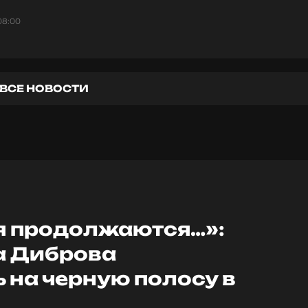
08:00
ВСЕ НОВОСТИ
 продолжаются…»:
а Диброва
 на черную полосу в