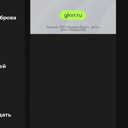
брова
ей
дать