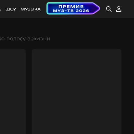
А
ШОУ
МУЗЫКА
ую полосу в жизни