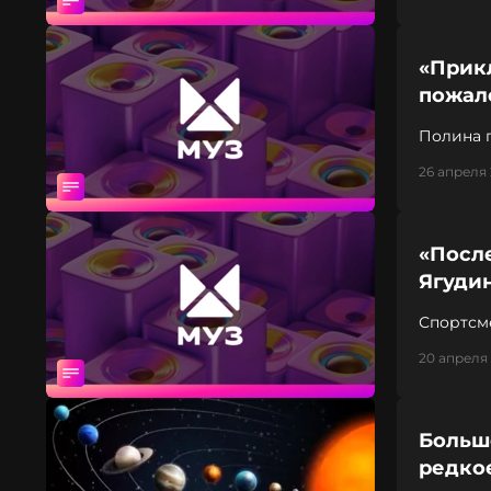
«Прик
пожал
Полина 
26 апреля 
«Посл
Ягуди
Спортсм
20 апреля 
Большо
редко