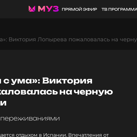
ПРЯМОЙ ЭФИР
ТВ ПРОГРАММ
а»: Виктория Лопырева пожаловалась на черн
с ума»: Виктория
аловалась на черную
ни
 переживаниями
ется отдыхом в Испании. Впечатления от