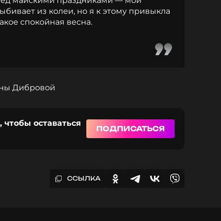
еред майскими праздниками — мои
выбивает из колеи, но я к этому привыкла
 такое спокойная весна.
ины Дибровой
, чтобы оставаться
ПОДПИСАТЬСЯ
ССЫЛКА