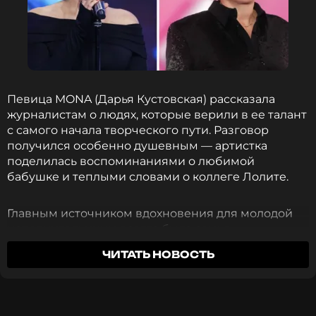
всех обстоятельств и причастных лиц. Хозяйка
зоогостиницы принесла извинения и объявила о
закрытии заведения.
ФОТО: Пресс-служба MONA
ФОТО: ТАСС
Певица MONA (Дарья Кустовская) рассказала
журналистам о людях, которые верили в ее талант
Читайте нас в ВКонтакте, чтобы
с самого начала творческого пути. Разговор
оставаться в курсе событий
получился особенно душевным — артистка
Читайте нас в Одноклассниках,
поделилась воспоминаниями о любимой
чтобы оставаться в курсе событий
ПОДПИСАТЬСЯ
бабушке и теплыми словами о коллеге Лолите.
ПОДПИСАТЬСЯ
Главным источником вдохновения для молодой
исполнительницы всегда была семья.
ССЫЛКА
«Поддерживала меня больше всех моя бабушка
ЧИТАТЬ НОВОСТЬ
всегда. Всю жизнь. Всегда верила в то, что все
ССЫЛКА
получится»
, — вспоминает MONA. К
сожалению, бабушки Дарьи не стало, но певица
чувствует связь с ней:
«Я надеюсь, что она это