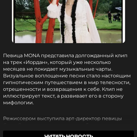
Певица MONA представила долгожданный клип
на трек «Иордан», который уже несколько
месяцев не покидает музыкальные чарты.
Визуальное воплощение песни стало настоящим
гипнотическим путешествием в мир телесности,
отрешенности и возвращения к себе. Клип не
иллюстрирует текст, а развивает его в сторону
мифологии.
Режиссером выступила арт-директор певицы
Саша Сахарная, известная по работе с такими
артистами, как PHARAOH, Элджей и Хаски. В ее
ЧИТАТЬ НОВОСТЬ