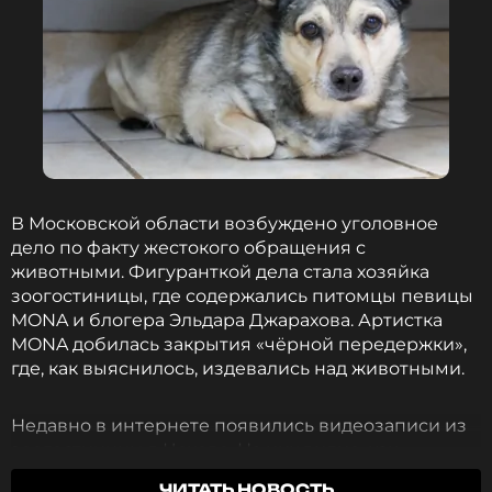
В Московской области возбуждено уголовное
дело по факту жестокого обращения с
животными. Фигуранткой дела стала хозяйка
Съемки проходили в экстремальных условиях —
зоогостиницы, где содержались питомцы певицы
команда работала двое суток на открытой
MONA и блогера Эльдара Джарахова. Артистка
местности в холодную погоду, что добавило
MONA добилась закрытия «чёрной передержки»,
кадрам особой, почти мифической ауры.
где, как выяснилось, издевались над животными.
Посмотреть клип можно ниже.
Недавно в интернете появились видеозаписи из
зоогостиницы в Чехове. На них видно, как
сотрудницы жестоко обращаются с собаками. В
ЧИТАТЬ НОВОСТЬ