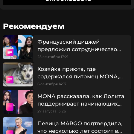
интерпретации композиция превратилась в
медитативный обряд сближения с природой.
Рекомендуем
Французский диджей
предложил сотрудничество
певице MONA
25 сентября 17:21
Хозяйка приюта, где
содержался питомец MONA,
ответит за издевательство
6 сентября 14:17
MONA рассказала, как Лолита
поддерживает начинающих
артистов
27 августа 13:26
Певица MARGO подтвердила,
что несколько лет состоит в