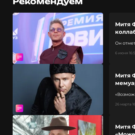
Рекомендуем
Митя 
колла
Он отме
6 июня 16:
Митя 
мемуа
«Возможн
26 марта 1
Митя 
«Может