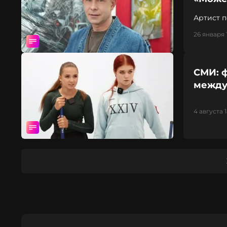
Артист 
26 января 
СМИ: ф
между
4 августа 