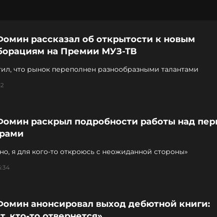
Фомин рассказал об открытости к новым
борациям на Премии МУЗ-ТВ
тил, что рынок переполнен разнообразными талантами
52
Фомин раскрыл подробности работы над пе
рами
о, я для кого-то откроюсь с неожиданной стороны»
6:34
Фомин анонсировал выход дебютной книги:
, кто-то отвернется»