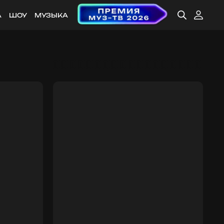
А
ШОУ
МУЗЫКА