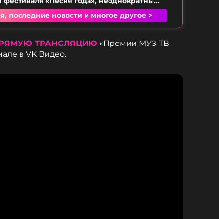
 фестиваля «Песня года», неоднократны...
я, последние новости и многое другое >
РЯМУЮ ТРАНСЛЯЦИЮ
«Премии МУЗ-ТВ
нале в VK Видео.