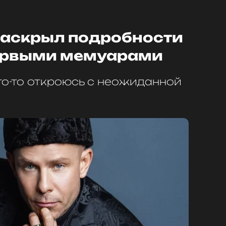
аскрыл подробности
ервыми мемуарами
го-то откроюсь с неожиданной