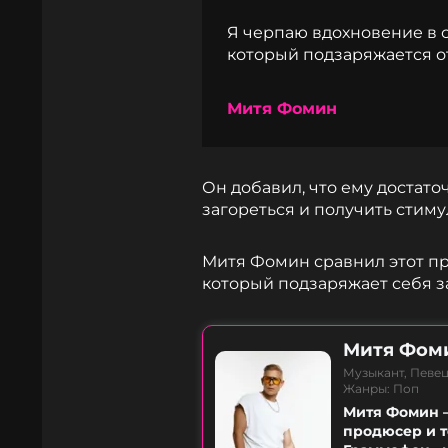
Я черпаю вдохновение в 
который подзаряжается от
Митя Фомин
Он добавил, что ему достаточ
загореться и получить стим
Митя Фомин сравнил этот п
который подзаряжает себя з
Митя Фом
Музыкант, Певец
Жанры: Поп
Митя Фомин –
продюсер и т