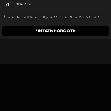
журналистов.
Часто на артиста жалуются, что он отказывается
фотографироваться с поклонниками. Однако, на
самом деле это не так. Многое зависит от того,
ЧИТАТЬ НОВОСТЬ
когда и при каких обстоятельствах к нему
подходят поклонники.
«Я отказываюсь в двух случаях. Первое — это когда
я со своим ребенком. Это время даже не
принадлежит мне, оно принадлежит ему, и я не
имею право отнимать это время. Второе — это
когда я общаюсь по телефону», — заявил Милош.
Потом он вспомнил, что есть еще две ситуации,
когда он не хочет сниматься с фанатами: в церкви
и в тот момент, когда он опаздывает.
Артиста спросили, как он относится к тому, что в
Турции решили снять ремейк прославившего его