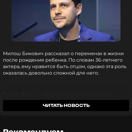
Милош Бикович рассказал о переменах в жизни
после рождения ребенка. По словам 36-летнего
актера, ему нравится быть отцом, однако эта роль
оказалась довольно сложной для него.
Звезда фильма «Холоп» рассказал, что после
появления на свет сына стал мало спать. Его слова
ЧИТАТЬ НОВОСТЬ
передает
5-tv.ru.
«Прекрасно, но тяжело. Недосып», – признался
Милош.
Рекомендуем