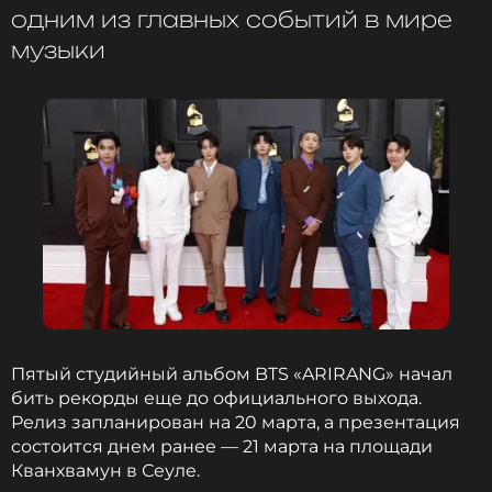
2026 года. Это первый релиз всего состава группы
одним из главных событий в мире
за пять лет, созданный после завершения всеми
музыки
участниками обязательной военной службы.
Параллельно группа готовит масштабное
мировое турне.
ФОТО: ТАСС
Читайте нас в ВКонтакте, чтобы
оставаться в курсе событий
ПОДПИСАТЬСЯ
Пятый студийный альбом BTS «ARIRANG» начал
бить рекорды еще до официального выхода.
Релиз запланирован на 20 марта, а презентация
ССЫЛКА
состоится днем ранее — 21 марта на площади
Кванхвамун в Сеуле.