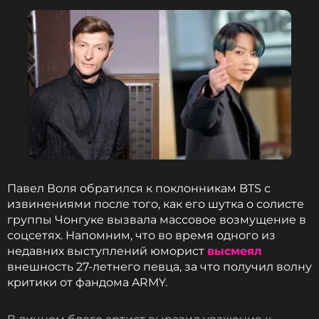
альбом превысил миллион сохранений, а на
четвертый день показатель перевалил за два
миллиона. За два дня «ARIRANG» вышел на первое
место с 1,49 миллиона предсохранений, установив
рекорд для артистов из Азии. Группа
продемонстрировала впечатляющие результаты
даже на фоне готовящихся релизов Бруно Марса
и Charli XCX.
Для справки: рекорд по количеству
предсохранений на Spotify принадлежит Тейлор
Павел Воля обратился к поклонникам BTS с
Свифт — ее 12-й студийный альбом «The Life of a
извинениями после того, как его шутка о солисте
Showgirl» собрал около 6 миллионов
группы Чонгуке вызвала массовое возмущение в
предварительных сохранений. До выхода
соцсетях. Напомним, что во время одного из
«ARIRANG» остается около двух месяцев, и
недавних выступлений юморист
высмеял
поклонники уверены, что BTS смогут обновить
внешность 27-летнего певца, за что получил волну
этот рекорд.
критики от фандома ARMY.
Напомним, что предстоящий альбом содержит 14