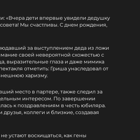
ти: «Вчера дети впервые увидели дедушку
совета! Мы счастливы. С днем рождения,
людавший за выступлением деда из ложи
имание своей невероятной схожестью с
ца, выразительные глаза и даже мимика
пектакля отметить: Гриша унаследовал от
 внешнюю харизму.
ший место в партере, также следил за
дельным интересом. По завершении
лась к поздравлениям в честь юбиляра.
друзья, коллеги и близкие, создавая
не устают восхищаться, как гены