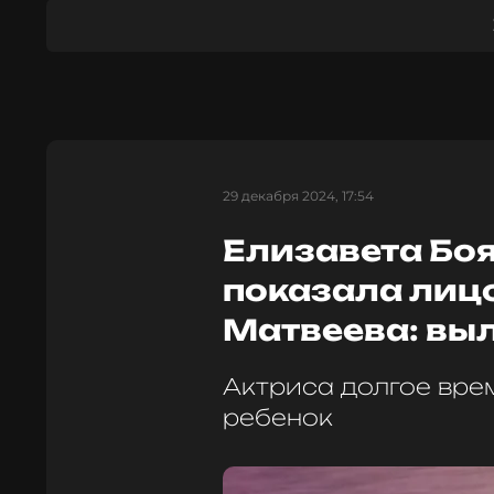
29 декабря 2024, 17:54
Елизавета Бо
показала лиц
Матвеева: вы
Актриса долгое врем
ребенок