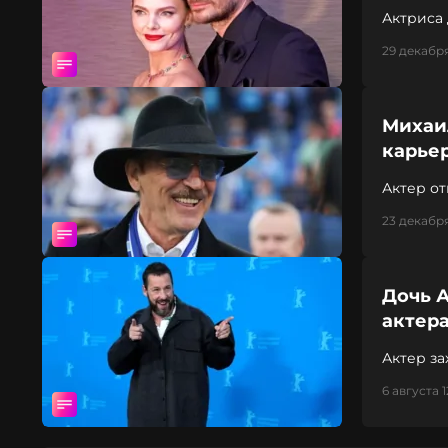
Актриса 
29 декабря
Михаил
карьер
Актер от
стойкос
23 декабря
Дочь 
актера
Актер за
6 августа 1