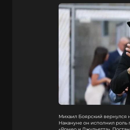
Михаил Боярский вернулся н
Накануне он исполнил роль г
«Ромео и Джульетта». Поста