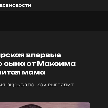
ВСЕ НОВОСТИ
ярская впервые
о сына от Максима
литая мама
я скрывала, как выглядит