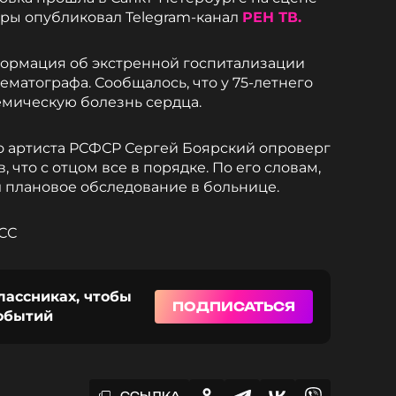
дры опубликовал Telegram-канал
РЕН ТВ.
формация об экстренной госпитализации
матографа. Сообщалось, что у 75-летнего
емическую болезнь сердца.
о артиста РСФСР Сергей Боярский опроверг
 что с отцом все в порядке. По его словам,
 плановое обследование в больнице.
АСС
лассниках, чтобы
ПОДПИСАТЬСЯ
событий
ССЫЛКА