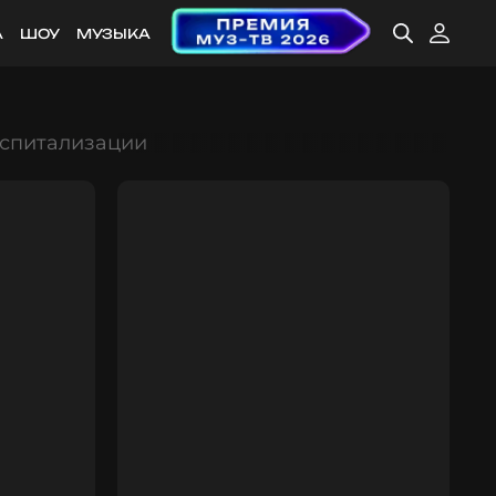
А
ШОУ
МУЗЫКА
оспитализации