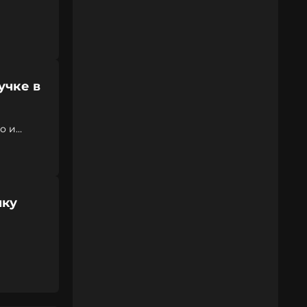
учке в
о и
чку