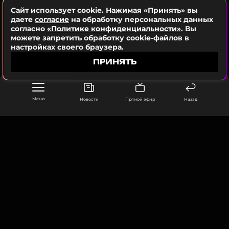
Сайт использует cookie. Нажимая «Принять» вы
даете
согласие
на обработку персональных данных
согласно
ССЫЛКА
«Политике конфиденциальности»
. Вы
можете запретить обработку cookie-файлов в
настройках своего браузера.
ПРИНЯТЬ
Меню
Новости
Прямой эфир
Назад
ООО «Муз ТВ Операционная компания» ИНН 7703679460
105066, город Москва,
улица Ольховская, д. 4, корп. 2
info@muz-tv.ru
+ 7(495) 213-18-68