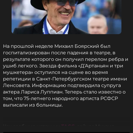
Это не первое серьезное испытание для здоровья
актера за последние годы. В ноябре 2023 года он
перенес инфаркт, в феврале 2024 года ему
установили стенты, а в начале этого года
Боярского уже успели госпитализировать с
ишемической болезнью сердца.
На прошлой неделе Михаил Боярский был
госпитализирован после падения в театре, в
Напомним, что Боярский известен своими
результате которого он получил перелом ребра и
ролями — д'Артаньяна в «Трех мушкетерах»,
ушиб легкого. Звезда фильма «Д’Артаньян и три
шевалье де Брильи в «Гардемарины, вперед!» и
мушкетера» оступился на сцене во время
многих многих других. На этом его таланты не
репетиции в Санкт-Петербургском театре имени
заканчиваются. Многие знают его как
Ленсовета. Информацию подтвердила супруга
исполнителя песен: «Зеленоглазое такси»,
актера Лариса Луппиан. Теперь стало известно о
«Рыжий конь», «Городские цветы» и мастера
том, что 75-летнего народного артиста РСФСР
озвучки в самых известных советских, российских
выписали из больницы.
и зарубежных мультфильмах.
ФОТО: Известия
Как сообщил источник
ТАСС
, сейчас Михаил
Сергеевич находится дома и готовится вернуться