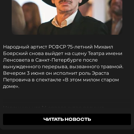
Народный артист РСФСР 75-летний Михаил
Боярский снова выйдет на сцену Театра имени
Ленсовета в Санкт-Петербурге после
вынужденного перерыва, вызванного травмой.
Вечером 3 июня он исполнит роль Эраста
Петровича в спектакле «В этом милом старом
доме».
Напомним, что 14 апреля актер получил
серьезные повреждения - перелом ребра и ушиб
ЧИТАТЬ НОВОСТЬ
легкого после падения в театре. Боярский
держался стойко и доиграл тот спектакль,