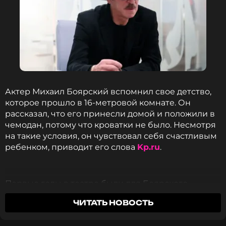
Актер Михаил Боярский вспомнил свое детство,
которое прошло в 16-метровой комнате. Он
рассказал, что его принесли домой и положили в
чемодан, потому что кроватки не было. Несмотря
на такие условия, он чувствовал себя счастливым
ребенком, приводит его слова
Kp.ru
.
Первые годы в театре были для Боярского
тяжелыми. Он участвовал во всех спектаклях. В
ЧИТАТЬ НОВОСТЬ
кино же дела пошли не сразу. Его пробовали
известные режиссеры, но роли ему не давали. Он