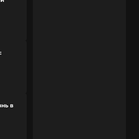
ми
:
нь в