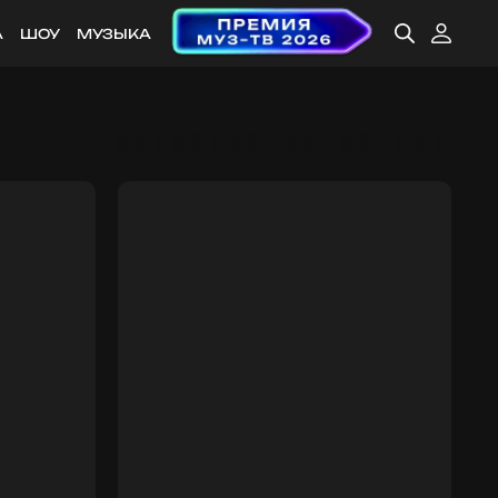
А
ШОУ
МУЗЫКА