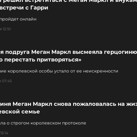
II решил встретиться с Меган Маркл и внука
встречи с Гарри
 пройдет онлайн
 12:10
я подруга Меган Маркл высмеяла герцогиню
о перестать притворяться»
ие королевской особы устало от ее неискренности
 07:45
иня Меган Маркл снова пожаловалась на жиз
евской семье
шла о строгом королевском протоколе
15:14