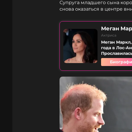
Супруга младшего сына коро
снова оказаться в центре в
Меган Ма
Актриса
Меган Маркл,
года в Лос-А
Прославилась 
Биографи