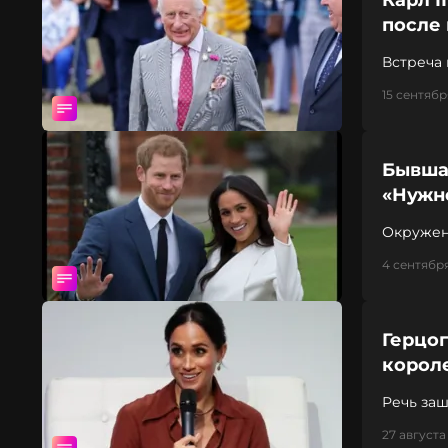
Карл I
после 
Встреча
15 сентября
Бывша
«Нужн
Окружен
4 сентября
Герцог
корол
Речь за
27 августа 