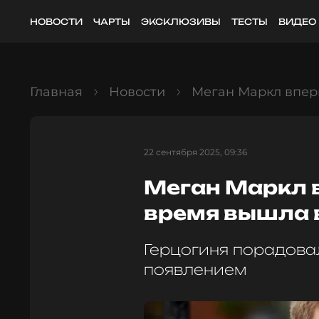
НОВОСТИ
ЧАРТЫ
ЭКСКЛЮЗИВЫ
ТЕСТЫ
ВИДЕО
Главная
Новости
Меган Маркл вперв
22 сентября 2025, 09:36
Меган Маркл 
время вышла в
Герцогиня порадова
появлением