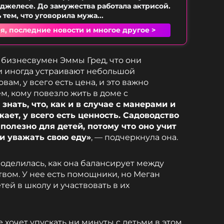
нджелесе. До замужества работала актрисой.
тем, что уговорила мужа...
я, последние новости и многое другое >
е бизнесвумен Эммы Гред, что они
 иногда устраивают небольшой
ам, у всего есть цена, и это важно
м, кому повезло жить в доме с
нать, что, как и в случае с манерами и
жает, у всего есть ценность. Садоводство
полезно для детей, потому что оно учит
 и уважать свою еду»
, — подчеркнула она.
оделилась, как она балансирует между
вом. У нее есть помощники, но Меган
тей в школу и участвовать в их
е хочет упускать ни минуты с детьми в этом