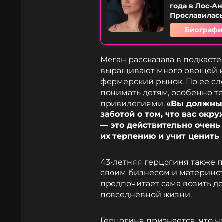
года в Лос-А
Прославилась 
Биографи
Меган рассказала в подкаст
выращивают много овощей и
фермерский рынок. По ее слов
понимать детям, особенно те
привилегиями.
«Вы должны з
заботой о том, что вас окру
— это действительно очень 
их терпению и учит ценить
43-летняя герцогиня также п
своим бизнесом и материнст
предпочитает сама возить де
повседневной жизни.
Герцогиня признается, что н