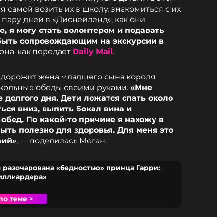
я самой возить их в школу, знакомиться с их
 пару дней в «Диснейленд», как они
те, я могу стать волонтером и подавать
 быть сопровождающим на экскурсии в
 она, как передает
Daily Mail
.
 дорожит жена младшего сына короля
 школьные обеды своими руками.
«Мне
е долгого дня. Дети ложатся спать около
ться вниз, выпить бокал вина и
обед. По какой-то причине я нахожу в
быть полезно для здоровья. Для меня это
вий»
, — поделилась Меган.
 разочарована «бедностью» принца Гарри:
иллиардера»
по теме >