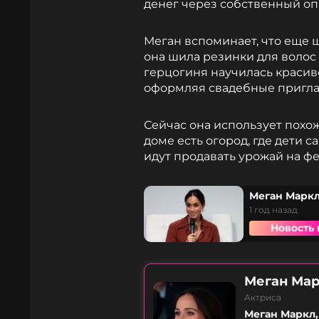
денег через собственный оп
Меган вспоминает, что еще 
она шила резинки для волос 
герцогиня научилась красив
оформляя свадебные пригла
Сейчас она использует похо
доме есть огород, где дети 
идут продавать урожай на ф
Меган Маркл
1 год назад
Новость 
Меган Ма
Актриса
Меган Маркл,