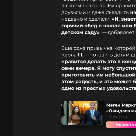
важном возрасте. Ей нравитс
друзьями и даже съездить на
недавно и сделали.
«И, знае
горячий обед в школе или
детском саду»
, — добавляет
Еще одна привычка, которой
Карла III, — готовить детям
нравится делать это в конц
семи вечера. Я могу спусти
приготовить им небольшой 
этом радость, и это может 
одно из простых удовольст
Меган Маркл
«Ожидала м
1 год назад
Новость 