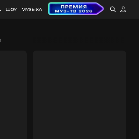
А
ШОУ
МУЗЫКА
е