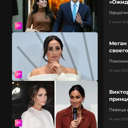
«Ожид
Герцогин
3 июня 202
Меган
своего
Поклонн
31 мая 2025
Викто
принц
Певица и
16 мая 2025