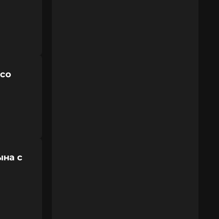
 со
ына с