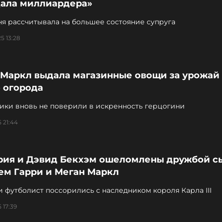
ала миллиардера»
я рассчитывала на большее состояние супруга
5 13:28
 Маркл выдала магазинные овощи за урожай
 огорода
ики вновь не поверили в искренность герцогини
 21:44
рия и Дэвид Бекхэм ошеломлены дружбой с
ем Гарри и Меган Маркл
 футболист поссорились с наследником короля Карла III
 17:39