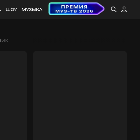
А
ШОУ
МУЗЫКА
ник