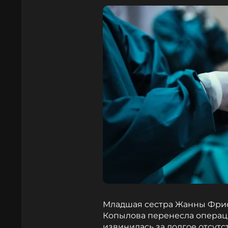
Младшая сестра Жанны Фриск
Копылова перенесла операци
извинилась за долгое отсутс