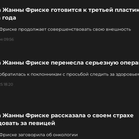
 Жанны Фриске готовится к третьей пластик
 года
 Фриске продолжает совершенствовать свою внешность
я 09:56
а Жанны Фриске перенесла серьезную опер
обратилась к поклонникам с просьбой следить за здоровье
ть ее ошибку
5 18:20
а Жанны Фриске рассказала о своем страхе
довать за певицей
 Фриске заговорила об онкологии