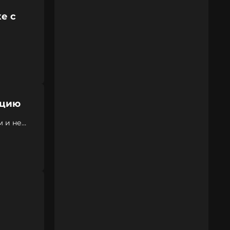
е с
ацию
м и не