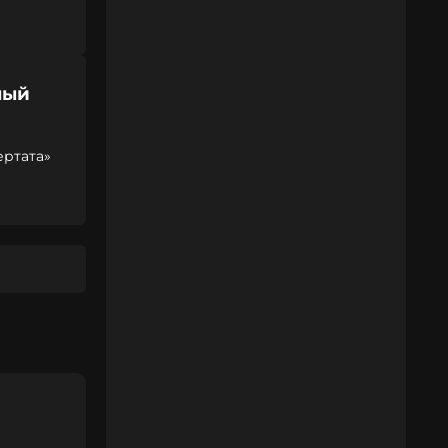
ный
ертата»