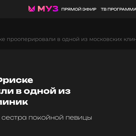
ПРЯМОЙ ЭФИР
ТВ ПРОГРАММ
е прооперировали в одной из московских кли
Фриске
ли в одной из
линик
 сестра покойной певицы