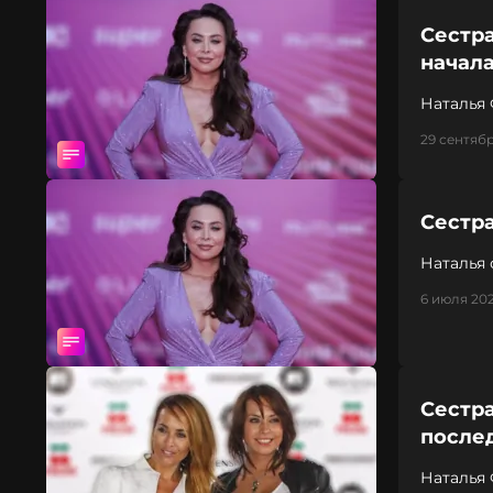
Сестра
начала
Наталья
29 сентябр
Сестр
Наталья 
повторя
6 июля 202
Сестр
после
Наталья