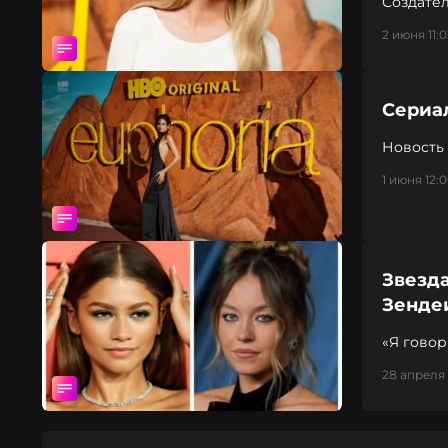
Создате
участие
2 июня 11:0
Сериа
Новость
1 июня 12:
Звезд
Зенде
«Я говор
28 апреля 