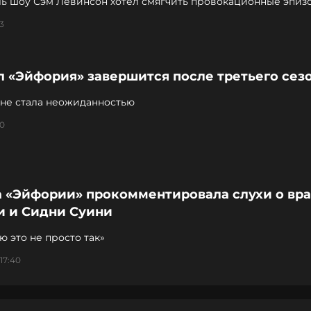
ль шоу Сэм Левинсон хотел смягчить провокационные эпиз
м актрисы
3
л «Эйфория» завершится после третьего сез
 не стала неожиданностью
00
а «Эйфории» прокомментировала слухи о вр
и и Сидни Суини
ю это не просто так»
17:40