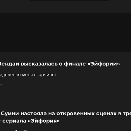
Зендаи высказалась о финале «Эйфории»
ределенно меня огорчило»
42
Суини настояла на откровенных сценах в тр
е сериала «Эйфория»