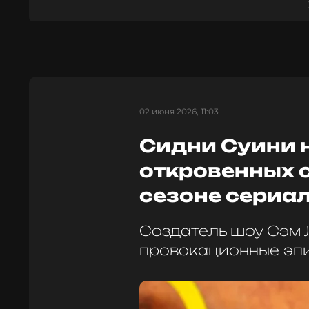
02 июня 2026, 11:03
Сидни Суини 
откровенных с
сезоне сериа
Создатель шоу Сэм 
провокационные эпи