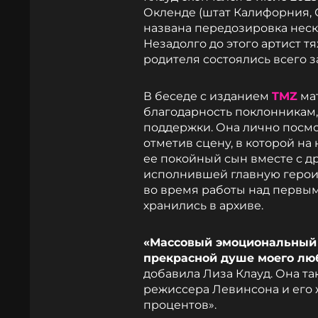
Окленде (штат Калифорния,
названа передозировка нес
Незадолго до этого артист 
родителя состоялись всего з
В беседе с изданием
TMZ
мат
благодарность поклонникам,
поддержки. Она лично посм
отметив сцену, в которой на
ее покойный сын вместе с др
исполнившей главную героин
во время работы над первым
хранились в архиве.
«Массовый эмоциональный 
прекрасной душе моего люб
добавила Лиза Клауд. Она т
режиссера Левинсона и его 
процентов».