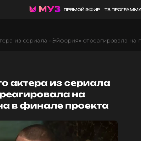
ПРЯМОЙ ЭФИР
ТВ ПРОГРАММ
тера из сериала «Эйфория» отреагировала на 
о актера из сериала
реагировала на
на в финале проекта