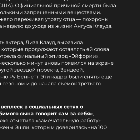
 США). Официальной причиной смерти была
колькими запрещенными веществами.
тяжело переживал утрату отца — похороны
а неделю до ухода из жизни Ангуса Клауда.
ь актера, Лиза Клауд, выразила
 которые продолжают оставлять ей слова
отрела финальный эпизод «Эйфории»,
 несколько минут вновь появился на экране
угой звездой проекта, Зендеей,
ю Ру Беннетт. Эти кадры были сняты еще
 сезоном и до начала съемок третьего
всплеск в социальных сетях о
имого сына говорит сам за себя»
, —
акже отметила «замечательную работу»
жены Эшли, которым доверилась «на 100