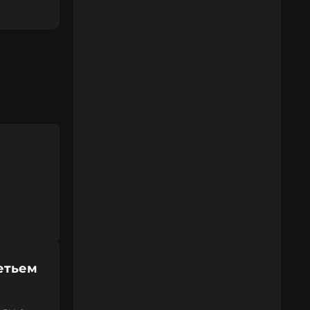
етьем