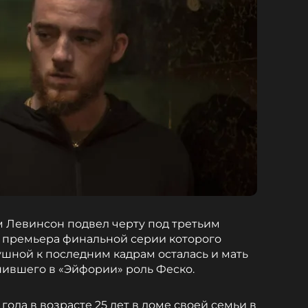
 Левинсон подвел черту под третьим
, премьера финальной серии которого
ушной к последним кадрам осталась и мать
лнившего в «Эйфории» роль Феско.
года в возрасте 25 лет в доме своей семьи в