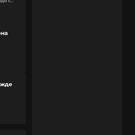
оды с
она
ажде