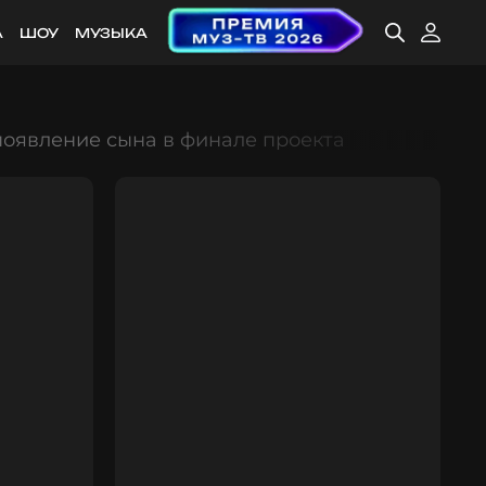
А
ШОУ
МУЗЫКА
появление сына в финале проекта