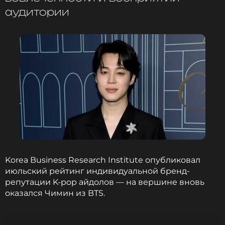
аудитории
BTS укрепили мировой статус: 16
альбомов на Billboard 200 и рекорд
для корейских артистов
1 год назад
Новость по теме >
Читайте нас в ВКонтакте, чтобы
оставаться в курсе событий
ПОДПИСАТЬСЯ
Korea Business Research Institute опубликовал
июльский рейтинг индивидуальной бренд-
ССЫЛКА
репутации K‑pop айдолов — на вершине вновь
оказался Чимин из BTS.