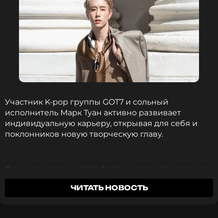
Участник K‑pop группы GOT7 и сольный
исполнитель Марк Туан активно развивает
индивидуальную карьеру, открывая для себя и
поклонников новую творческую главу.
С выходом трека «High As You», который завоевал
популярность в социальных сетях, артист
ЧИТАТЬ НОВОСТЬ
обозначил свежий вектор в своем звучании. В
интервью радиостанции KIIS FM Марк рассказал,
что его новый этап будет сосредоточен не только