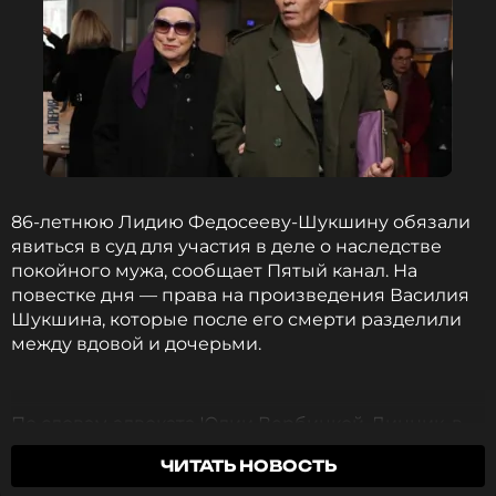
86-летнюю Лидию Федосееву-Шукшину обязали
явиться в суд для участия в деле о наследстве
покойного мужа, сообщает Пятый канал. На
повестке дня — права на произведения Василия
Шукшина, которые после его смерти разделили
между вдовой и дочерьми.
По словам адвоката Юлии Вербицкой-Линник, в
2019 году старшая дочь Мария убедила актрису
ЧИТАТЬ НОВОСТЬ
подписать документы, обещая, что «от этого