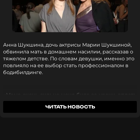
ПОДПИСАТЬСЯ
ССЫЛКА
Анна Шукшина, дочь актрисы Марии Шукшиной,
обвинила мать в домашнем насилии, рассказав о
тяжелом детстве. По словам девушки, именно это
повлияло на ее выбор стать профессионалом в
бодибилдинге.
«Мама очень сильно меня била за уроки, вплоть
до кровотечения из носа. Причем доходило до
ЧИТАТЬ НОВОСТЬ
того, что она меня водила лечить к лору, потому
что у меня не прекращалась кровь из носа.
Настолько она меня била»
, — рассказала Анна.
Наслендица звезды отметила, что с