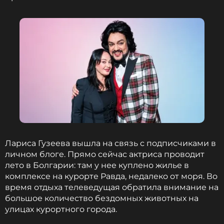
Анастасия Волочкова
Певица, Актриса, Танцы
Биография, последние новости
и многое другое >
Балерина призналась, что сейчас не понимает, как
добиться исполнения судебного решения. По ее
словам, именно из-за затянувшейся истории ей
пришлось самостоятельно восстановить жилье
Лариса Гузеева вышла на связь с подписчиками в
перед продажей.
личном блоге. Прямо сейчас актриса проводит
лето в Болгарии: там у нее куплено жилье в
Квартира в центре Санкт-Петербурга досталась
комплексе на курорте Равда, недалеко от моря. Во
Волочковой в подарок от бывшего
время отдыха телеведущая обратила внимание на
возлюбленного, бизнесмена Сулеймана
большое количество бездомных животных на
Керимова, в 2001 году.
улицах курортного города.