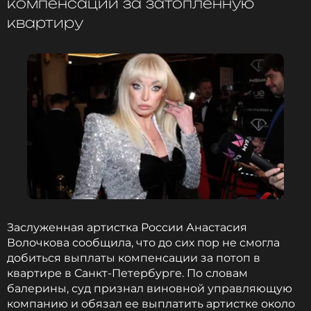
компенсации за затопленную
Новость по теме >
квартиру
Читайте нас в ВКонтакте, чтобы
оставаться в курсе событий
ПОДПИСАТЬСЯ
ССЫЛКА
Заслуженная артистка России Анастасия
Волочкова сообщила, что до сих пор не смогла
добиться выплаты компенсации за потоп в
квартире в Санкт-Петербурге. По словам
балерины, суд признал виновной управляющую
компанию и обязал ее выплатить артистке около