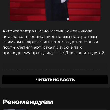
Актриса театра и кино Мария Кожевникова
порадовала подписчиков новым портретным
снимком в окружении четверых детей. Новый
пост 41-летняя артистка приурочила к
прошедшему празднику — ко Дню защиты детей.
На опубликованной фотографии, сделанной на
зеленом лугу, Кожевникова позировала вместе с
ЧИТАТЬ НОВОСТЬ
сыновьями Иваном (2014 года рождения),
Максимом (2015 г. р.), Василием (2017 г. р.) и
Александром (2023 г. р.). Самого младшего она
держала на руках и улыбалась, глядя в объектив
Рекомендуем
камеры. Еще одним героем портрета оказался
коллега Марии Кожевниковой по телесериалу