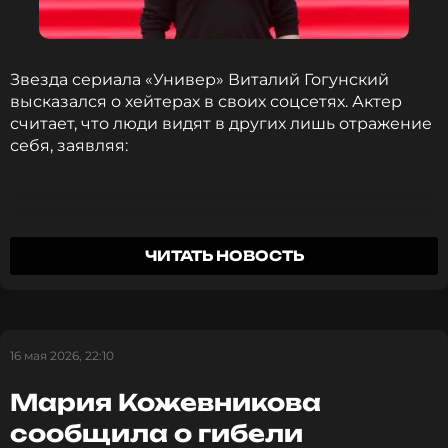
ПОДПИСАТЬСЯ
Звезда сериала «Универ» Виталий Гогунский
высказался о хейтерах в своих соцсетях. Актер
ССЫЛКА
считает, что люди видят в других лишь отражение
себя, заявляя:
Дебилы считают меня дебилом, тупые — что
ЧИТАТЬ НОВОСТЬ
я тупой, гении считают меня гением.
Виталий Гогунский
16 мая 2026, 22:10
Мария Кожевникова
Гогунский отказался спорить с критиками,
сообщила о гибели
заключив: