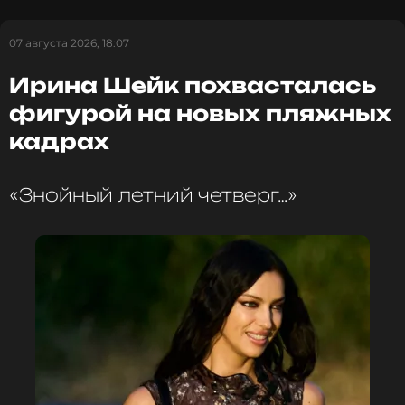
у них родился сын Павел, а в 2005 дочь Мария.
07 августа 2026, 18:07
ФОТО: ТАСС
Ирина Шейк похвасталась
фигурой на новых пляжных
кадрах
Читайте нас в Телеграме, чтобы
оставаться в курсе событий
«Знойный летний четверг…»
ПОДПИСАТЬСЯ
ССЫЛКА