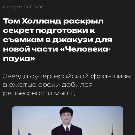
06 августа 2026, 14:08
Том Холланд раскрыл
секрет подготовки к
съемкам в джакузи для
новой части «Человека-
паука»
Звезда супергеройской франшизы
в сжатые сроки добился
рельефности мышц
Instagram* Ирины Шейк
Поклонники Ирины Шейк отреагировали на пост,
высоко оценив ее подтянутую фигуру и отметив,