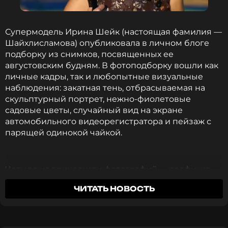
Супермодель Ирина Шейк (настоящая фамилия —
Шайхлисламова) опубликовала в личном блоге
подборку из снимков, посвященных ее
августовским будням. В фотоподборку вошли как
личные кадры, так и любопытные визуальные
наблюдения: закатная тень, отбрасываемая на
скульптурный портрет, нежно-фиолетовые
садовые цветы, случайный вид на экране
автомобильного видеорегистратора и пейзаж с
парящей одинокой чайкой.
Четыре из тринадцати фотографий — селфи, на
которых 40-летняя модель предстает в трех
ЧИТАТЬ НОВОСТЬ
разных купальниках: белоснежном, черном (с
двойным белым топом) и апельсиновом.
«Знойный летний четверг…»
, — гласит подпись к
публикации.