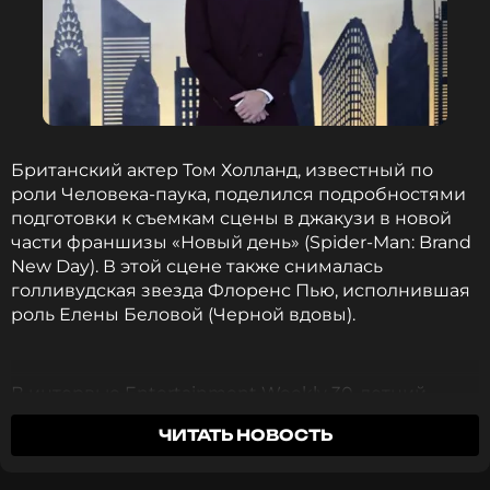
что портретные кадры получились «по-
настоящему жаркими».
Британский актер Том Холланд, известный по
роли Человека-паука, поделился подробностями
подготовки к съемкам сцены в джакузи в новой
части франшизы «Новый день» (Spider-Man: Brand
New Day). В этой сцене также снималась
голливудская звезда Флоренс Пью, исполнившая
роль Елены Беловой (Черной вдовы).
В интервью Entertainment Weekly 30-летний
Холланд признался, что съемки в гидромассажной
ЧИТАТЬ НОВОСТЬ
ванне оказались для него «на удивление
раздражительными». Ради этого эпизода актеру
пришлось всерьез заняться своим телом,