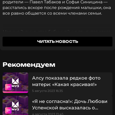
родители — Павел Табаков и Софья Синицина —
расстались вскоре после рождения малышки, она
все равно общается со всеми членами семьи.
Марина Зудина, став бабушкой, не стыдится этого,
а напротив подчеркивает свое новое призвание.
ЧИТАТЬ НОВОСТЬ
Актриса очень любит внучку и в своем аккаунте
соцсети постоянно выкладывает ее фото.
Вот и сегодня она опубликовала снимок, на
Рекомендуем
котором Мия запечатлена в танцевальном классе.
На девочке красивая белоснежная балетная
Алсу показала редкое фото
пачка, а на ногах — детские пуанты. Белокурые от
матери: «Какая красивая!»
природы волосы собраны в хвостик.
5 августа 2023 16:35
«Я не согласна!»: Дочь Любови
Успенской высказалась о
Мия многое во внешности унаследовала от своего
сравнениях со звездной
4 августа 2023 13:45