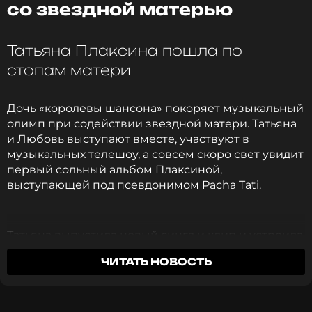
«Какая красивая!»
со звездной матерью
3 года назад
Новость по теме >
Татьяна Плаксина пошла по
стопам матери
Фото: личный аккаунт Марины зудиной в соцсети
Дочь «королевы шансона» покоряет музыкальный
олимп при содействии звездной матери. Татьяна
и Любовь выступают вместе, участвуют в
музыкальных телешоу, а совсем скоро свет увидит
Читайте нас в МАКСе, чтобы
первый сольный альбом Плаксиной,
оставаться в курсе событий
выступающей под псевдонимом Pacha Tati.
ПОДПИСАТЬСЯ
Татьяна выпустила новый сингл и клип и устроила
пресс-конференцию, на которой ответила на
ЧИТАТЬ НОВОСТЬ
интересующие публику вопросы, в том числе и о
ССЫЛКА
сравнениях с матерью. Плаксина отметила, что
была готова к тому, что ее буду сравнивать с
Успенской, и это не вызывает у нее негативных