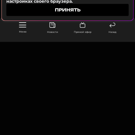
настройках своего браузера.
ПОДПИСАТЬСЯ
ПРИНЯТЬ
Меню
Новости
Прямой эфир
Назад
ССЫЛКА
ООО «Муз ТВ Операционная компания» ИНН 7703679460
105066, город Москва,
улица Ольховская, д. 4, корп. 2
info@muz-tv.ru
+ 7(495) 213-18-68
КОНТАКТЫ
НОВОСТИ