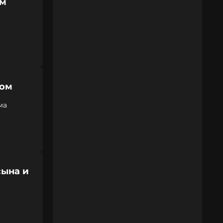
ям
том
ма
сына и