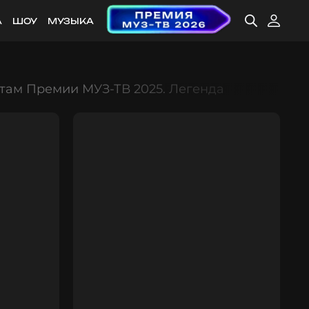
А
ШОУ
МУЗЫКА
там Премии МУЗ-ТВ 2025. Легенда