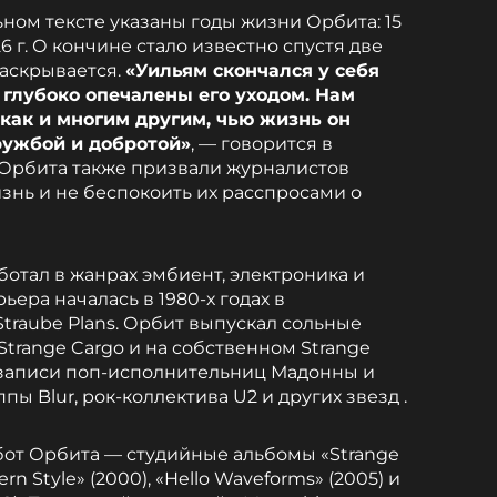
ом тексте указаны годы жизни Орбита: 15
26 г. О кончине стало известно спустя две
раскрывается.
«Уильям скончался у себя
 глубоко опечалены его уходом. Нам
, как и многим другим, чью жизнь он
ружбой и добротой»
, — говорится в
 Орбита также призвали журналистов
знь и не беспокоить их расспросами о
отал в жанрах эмбиент, электроника и
ьера началась в 1980-х годах в
traube Plans. Орбит выпускал сольные
 Strange Cargo и на собственном Strange
л записи поп-исполнительниц Мадонны и
пы Blur, рок-коллектива U2 и других звезд .
бот Орбита — студийные альбомы «Strange
dern Style» (2000), «Hello Waveforms» (2005) и