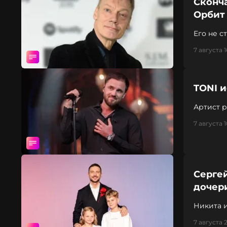
Сконч
Орбит
Его не с
7 августа 1
TONI 
Артист р
7 августа 1
Сергей
дочер
Никита и
7 августа 