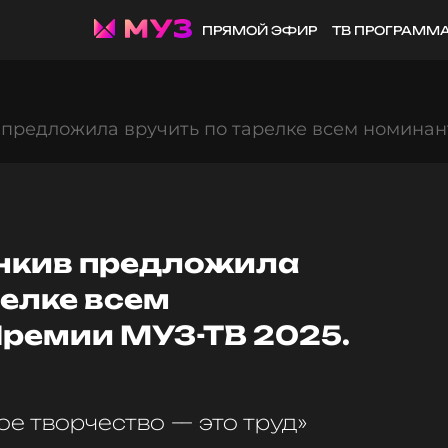
ПРЯМОЙ ЭФИР
ТВ ПРОГРАММ
предложила вручить по тарелке всем номинан
нкив предложила
релке всем
ремии МУЗ-ТВ 2025.
ое творчество — это труд»