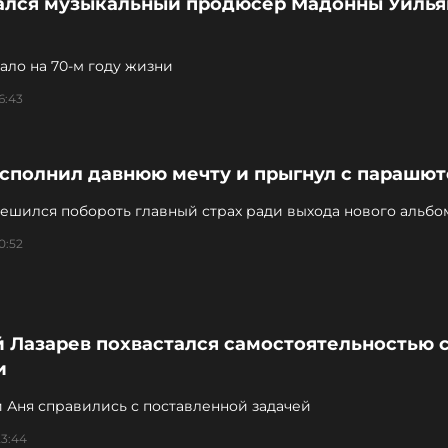
ался музыкальный продюсер Мадонны Уиль
тало на 70-м году жизни
6:43
исполнил давнюю мечту и прыгнул с парашю
ешился побороть главный страх ради выхода нового альбо
0:52
 Лазарев похвастался самостоятельностью 
и
 Аня справились с поставленной задачей
23:44