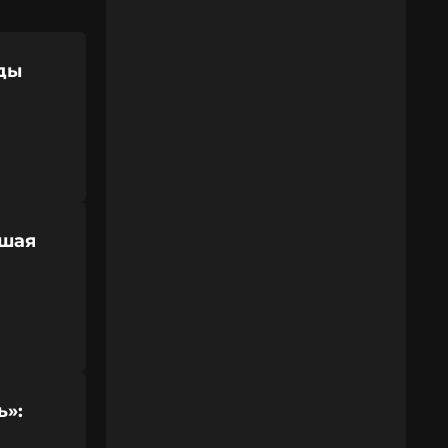
ды
чшая
ь»: