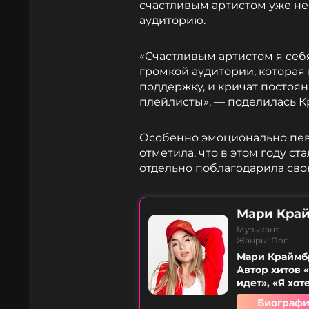
счастливым артистом уже нес
аудиторию.
«Счастливым артистом я себя
громкой аудитории, которая
поддержку, и кричат постоянн
плейлисты», — поделилась 
Особенно эмоционально пев
отметила, что в этом году с
отдельно поблагодарила сво
Мари Кра
Музыкант
Жанры: Поп
Мари Краймбр
Автор хитов «
идет», «Я хот
Биографи