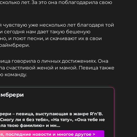
колько лет. За это она поблагодарила свою
 чувствую уже несколько лет благодаря той
 и сегодня нам дает такую бешеную
о, и поют песни, и скачивают их в свои
Краймбрери.
ица говорила о личных достижениях. Она
тала счастливой женой и мамой. Певица также
ю команду.
ймбрери
ери – певица, выступающая в жанре R’n’B.
Смогу ли я без тебя», «На тату», «Она тебе не
ела твою фамилию» и мн...
я, последние новости и многое другое >