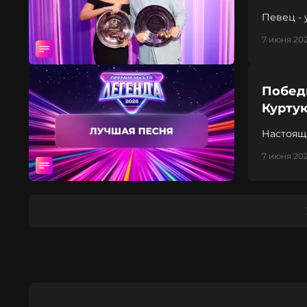
Певец -
7 июня 202
Побед
Курту
Настояща
7 июня 202