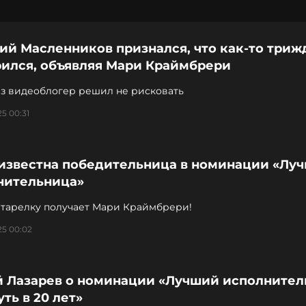
ий Масленников признался, что как-то триж
рился, объявляя Мари Краймбрери
аз видеоблогер решил не рисковать
5 00:31
 известна победительница в номинации «Лу
нительница»
 тарелку получает Мари Краймбрери!
25 00:02
й Лазарев о номинации «Лучший исполнител
уть в 20 лет»