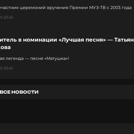
 участник церемоний вручения Премии МУЗ-ТВ с 2003 года
5 23:45
итель в номинации «Лучшая песня» — Татьян
кова
я легенда — песня «Матушка»!
5 23:42
ВСЕ НОВОСТИ