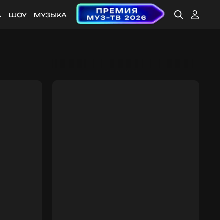
А
ШОУ
МУЗЫКА
й