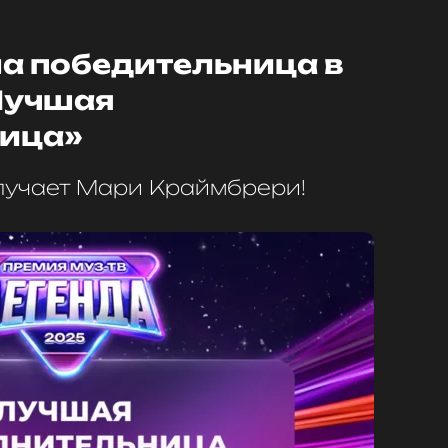
на победительница в
Лучшая
ница»
лучает Мари Краймбрери!