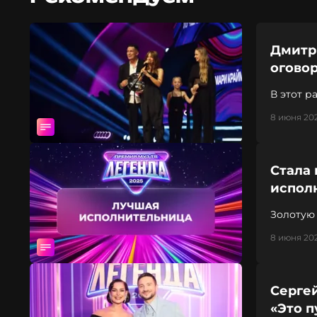
Дмитр
огово
В этот р
8 июня 202
Стала
испол
Золотую
8 июня 20
Серге
«Это п