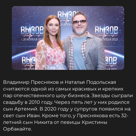
нечестно!
Наталья Подольская
Наталья и Владимир сыграли свадьбу в 2010 году.
Через пять лет у них родился сын Артемий. В 2020
году у супругов появился на свет сын Иван. Кроме
того, у Преснякова есть 32-летний сын Никита от
певицы Кристины Орбакайте.
Владимир Пресняков и Наталья Подольская
считаются одной из самых красивых и крепких
Наталья Подольская
пар отечественного шоу-бизнеса. Звезды сыграли
Певица
свадьбу в 2010 году. Через пять лет у них родился
Биография, последние новости
сын Артемий. В 2020 году у супругов появился на
и многое другое >
свет сын Иван. Кроме того, у Преснякова есть 32-
летний сын Никита от певицы Кристины
Орбакайте.
Фото: Вадим Тараканов/ТАСС