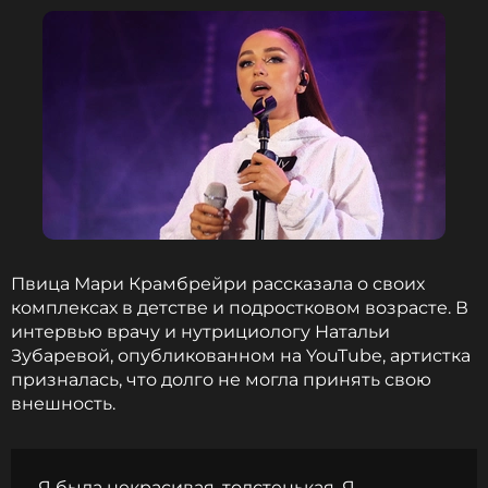
уровень катания называется «Богиня. Страшно, но
весело», и это уже не исправить», – отметила
Наталья.
«Кстати, у мужа совершенно другая версия этой
истории», – заинтриговала Подольская.
Фото: Legion-media
Смотрите нас в Likee, чтобы
Пвица Мари Крамбрейри рассказала о своих
оставаться в курсе событий
комплексах в детстве и подростковом возрасте. В
интервью врачу и нутрициологу Натальи
ПОДПИСАТЬСЯ
Зубаревой, опубликованном на YouTube, артистка
призналась, что долго не могла принять свою
внешность.
ССЫЛКА
Я была некрасивая, толстенькая. Я