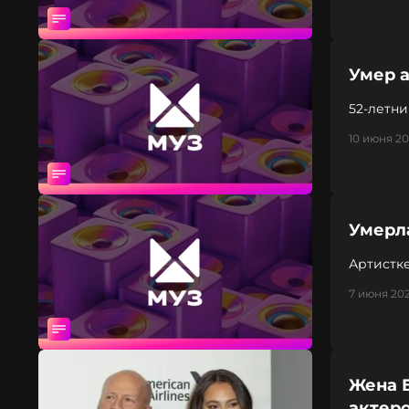
Умер а
52-летни
10 июня 20
Умерл
Артистке
7 июня 202
Жена 
актер