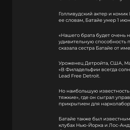
Голливудский актер и комик 
ее словам, Батайе умер 1 июн
«Нашего брата будет очень не
удивительную способность п
сказала сестра Батайе от им
Уроженец Детройта, США, Ма
«В Филадельфии всегда солне
Lead Free Detroit.
Но наибольшую известность 
тяжкие», где он сыграл упр
прикрытием для нарколабор
Батайе также был известным
клубах Нью-Йорка и Лос-Андж