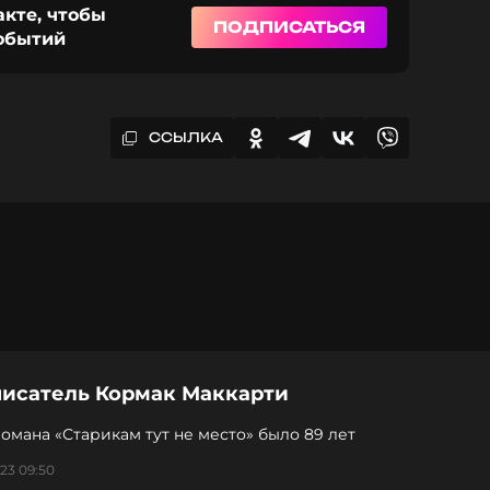
акте, чтобы
ПОДПИСАТЬСЯ
событий
ССЫЛКА
писатель Кормак Маккарти
омана «Старикам тут не место» было 89 лет
23 09:50