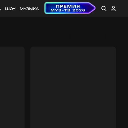
А
ШОУ
МУЗЫКА