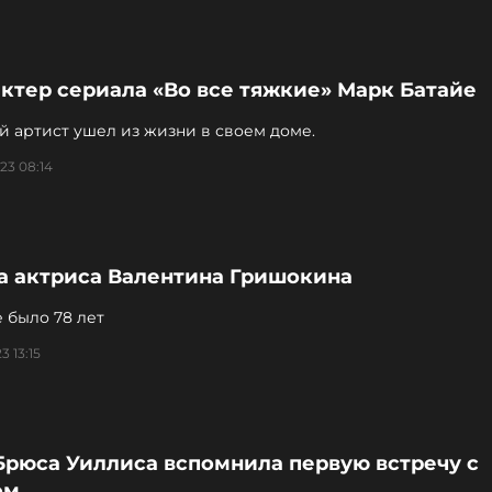
ктер сериала «Во все тяжкие» Марк Батайе
й артист ушел из жизни в своем доме.
23 08:14
а актриса Валентина Гришокина
 было 78 лет
3 13:15
Брюса Уиллиса вспомнила первую встречу с
ом