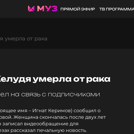
ПРЯМОЙ ЭФИР
ТВ ПРОГРАММ
 умерла от рака
лудя умерла от рака
ел на связь с подписчиками
тоящее имя – Игнат Керимов) сообщил о
вой. Женщина скончалась после двух лет
р записал видеообращение для
езах рассказал печальную новость.